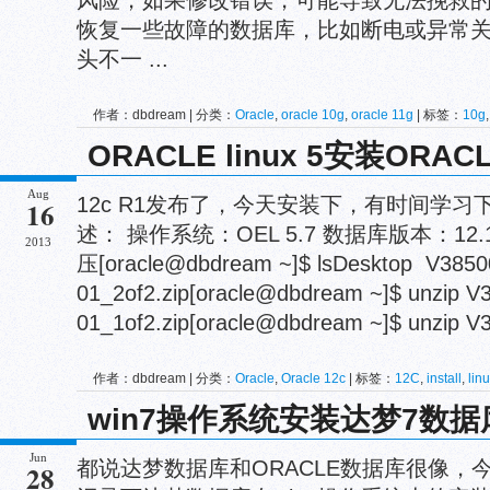
风险，如果修改错误，可能导致无法挽救的
恢复一些故障的数据库，比如断电或异常
头不一 ...
作者：dbdream | 分类：
Oracle
,
oracle 10g
,
oracle 11g
| 标签：
10g
ORACLE linux 5安装ORACL
Aug
12c R1发布了，今天安装下，有时间学习下
16
述： 操作系统：OEL 5.7 数据库版本：12.
2013
压[oracle@dbdream ~]$ lsDesktop V3850
01_2of2.zip[oracle@dbdream ~]$ unzip V
01_1of2.zip[oracle@dbdream ~]$ unzip V3
作者：dbdream | 分类：
Oracle
,
Oracle 12c
| 标签：
12C
,
install
,
lin
win7操作系统安装达梦7数
Jun
都说达梦数据库和ORACLE数据库很像，
28