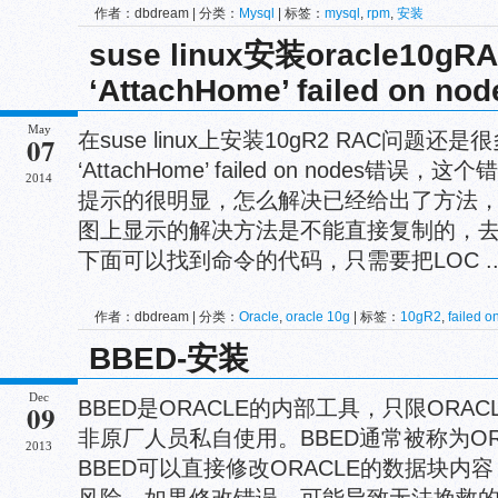
作者：dbdream | 分类：
Mysql
| 标签：
mysql
,
rpm
,
安装
suse linux安装oracle10g
‘AttachHome’ failed on n
May
在suse linux上安装10gR2 RAC问题还
07
‘AttachHome’ failed on nodes
2014
提示的很明显，怎么解决已经给出了方法
图上显示的解决方法是不能直接复制的，去
下面可以找到命令的代码，只需要把LOC ..
作者：dbdream | 分类：
Oracle
,
oracle 10g
| 标签：
10gR2
,
failed o
'AttachHome'
,
suse linux
,
安装
BBED-安装
Dec
BBED是ORACLE的内部工具，只限ORA
09
非原厂人员私自使用。BBED通常被称为OR
2013
BBED可以直接修改ORACLE的数据块