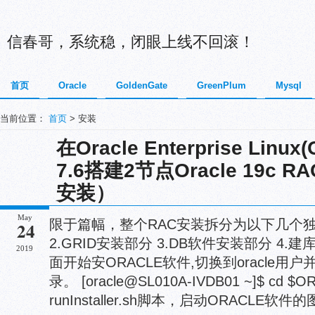
信春哥，系统稳，闭眼上线不回滚！
首页
Oracle
GoldenGate
GreenPlum
Mysql
当前位置：
首页
> 安装
在Oracle Enterprise Lin
7.6搭建2节点Oracle 19c 
安装）
May
限于篇幅，整个RAC安装拆分为以下几个独
24
2.GRID安装部分 3.DB软件安装部
2019
面开始安ORACLE软件,切换到oracle用户
录。 [oracle@SL010A-IVDB01 ~]$ cd 
runInstaller.sh脚本，启动ORACLE软件