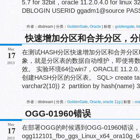
5.7 for 32bit，oracle 11.2.0.4.0 for linux 
DBLOGIN USERID ggadm1@source PAS
作者：dbdream | 分类：
GoldenGate
,
Oracle
| 标签：
goldengate
,
In
26947
,
OGG
,
OGG-01755
,
ora-26947
,
REGISTER
快速增加分区和合并分区，分
May
在测试HASH分区快速增加分区和合并分
17
象，就是分区表的数据自动维护，即使将
2013
效。 实验环境64位win7，ORACLE 11.2.
创建HASH分区的分区表。 SQL> create table 
varchar2(10)) 2 partition by hash(name) 3 
作者：dbdream | 分类：
GoldenGate
,
Oracle
,
oracle 11g
| 标签：
o
分分区，删除分区
OGG-01960错误
May
在部署OGG的时候遇到OGG-01960错误
17
ogg112101_fbo_ggs_Linux_x64_ora1
2013