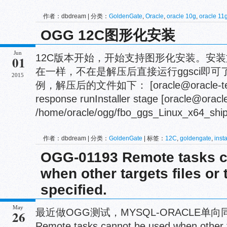
作者：dbdream | 分类：
GoldenGate
,
Oracle
,
oracle 10g
,
oracle 11
OGG 12C图形化安装
Jun
12C版本开始，开始支持图形化安装。安
01
在一样，不在是解压后直接运行ggsci即可了。
2015
例，解压后的文件如下： [oracle@oracle-test1 D
response runInstaller stage [oracle@oracl
/home/oracle/ogg/fbo_ggs_Linux_x64_ship
作者：dbdream | 分类：
GoldenGate
| 标签：
12C
,
goldengate
,
insta
OGG-01193 Remote tasks c
when other targets files or t
specified.
May
最近做OGG测试，MYSQL-ORACLE单向同
26
Remote tasks cannot be used when other tar