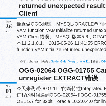
returned unexpected result
Client
May
最近做OGG测试，MYSQL-ORACLE单向同
26
VAM function VAMInitialize returned unexpe
2015
VAM Client错误。 MYSQL版本5.6，ORA
本11.2.1.0.1。 2015-05-26 11:41:55 E
function VAMInitialize returned unexpected r
作者：dbdream | 分类：
GoldenGate
,
Mysql
,
oracle 11g
| 标签：
OG
01668，error 600
OGG-02064 OGG-01755 Cann
unregister EXTRACT错误
Nov
今天来测试OGG 11.2的新特性Integrated E
01
进程的时候遇到OGG-02064和OGG-017
2013
OEL 5.7 for 32bit，oracle 10.2.0.4.0 for 