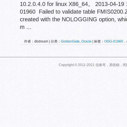
10.2.0.4.0 for linux X86_64。 2013-04
01960 Failed to validate table FMIS0200
created with the NOLOGGING option, which
m ...
作者：dbdream | 分类：
GoldenGate
,
Oracle
| 标签：
OGG-01960，o
Copyright © 2011-2021 信春哥，系统稳，