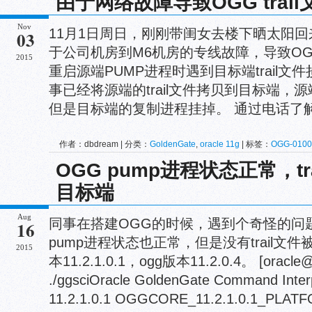
由于网络故障导致OGG tra
Nov
11月1日周日，刚刚带闺女去楼下晒太阳
03
于公司机房到M6机房的专线故障，导致OG
2015
重启源端PUMP进程时遇到目标端trail
事已经将源端的trail文件拷贝到目标端，
但是目标端的复制进程挂掉。 通过电话了解到
作者：dbdream | 分类：
GoldenGate
,
oracle 11g
| 标签：
OGG-0100
01091
,
OGG-01223
,
OGG-01668
OGG pump进程状态正常，t
目标端
Aug
同事在搭建OGG的时候，遇到个奇怪的问
16
pump进程状态也正常，但是没有trail
2015
本11.2.1.0.1，ogg版本11.2.0.4。 [oracle@
./ggsciOracle GoldenGate Command Interp
11.2.1.0.1 OGGCORE_11.2.1.0.1_PLATF