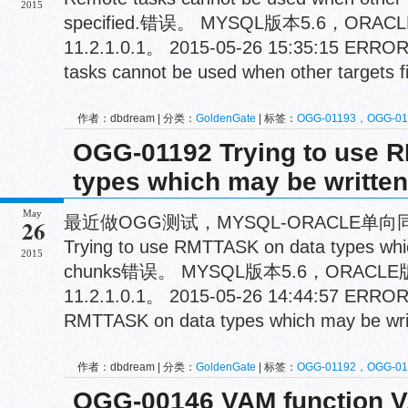
2015
specified.错误。 MYSQL版本5.6，ORAC
11.2.1.0.1。 2015-05-26 15:35:15 ERR
tasks cannot be used when other targets file
作者：dbdream | 分类：
GoldenGate
| 标签：
OGG-01193，OGG-016
Remote tasks
OGG-01192 Trying to use 
types which may be writte
May
最近做OGG测试，MYSQL-ORACLE单向同
26
Trying to use RMTTASK on data types whi
2015
chunks错误。 MYSQL版本5.6，ORACLE
11.2.1.0.1。 2015-05-26 14:44:57 ERROR
RMTTASK on data types which may be writ
作者：dbdream | 分类：
GoldenGate
| 标签：
OGG-01192，OGG-01
OGG-00146 VAM function VA