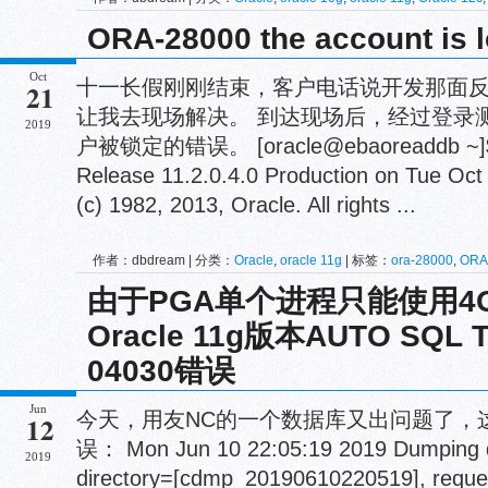
签：
block
,
change
,
ORA-17502
,
ORA-17503
,
ORA-19750
,
ORA-19
ORA-28000 the account is
Oct
十一长假刚刚结束，客户电话说开发那面
21
让我去现场解决。 到达现场后，经过登录测试
2019
户被锁定的错误。 [oracle@ebaoreaddb ~]$ sq
Release 11.2.0.4.0 Production on Tue Oct
(c) 1982, 2013, Oracle. All rights ...
作者：dbdream | 分类：
Oracle
,
oracle 11g
| 标签：
ora-28000
,
ORA
由于PGA单个进程只能使用4
Oracle 11g版本AUTO SQL
04030错误
Jun
今天，用友NC的一个数据库又出问题了，这次
12
误： Mon Jun 10 22:05:19 2019 Dumping di
2019
directory=[cdmp_20190610220519], reques