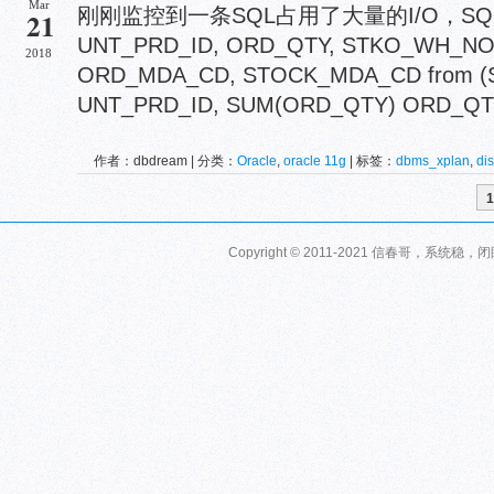
Mar
刚刚监控到一条SQL占用了大量的I/O，SQL如下
21
UNT_PRD_ID, ORD_QTY, STKO_WH_N
2018
ORD_MDA_CD, STOCK_MDA_CD from (
UNT_PRD_ID, SUM(ORD_QTY) ORD_QTY
作者：dbdream | 分类：
Oracle
,
oracle 11g
| 标签：
dbms_xplan
,
di
1
Copyright © 2011-2021 信春哥，系统稳，