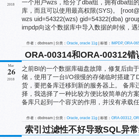
一个用户wzs，给分了dba组，拥有dba
2018
库，而且可以使用最高权限(SYS)。 [root@SL01
wzs uid=54322(wzs) gid=54322(dba) 
impdp向这个数据库中导入数据的时候，遇到
作者：dbdream | 分类：
Oracle
,
oracle 11g
| 标签：
IMPDP
,
ORA-06
39070
ORA-00314和ORA-0031
Mar
之前BI的一个数据库磁盘故障，修复后由
26
储，使用了一台I/O很慢的存储临时搭建了
2018
货，要把备库迁移到新的服务器上。 备库
择，我选择了一种比较方便比较简单的方
备库只起到一个容灾的作用，并没有承载任何的
作者：dbdream | 分类：
Oracle
,
oracle 11g
| 标签：
ORA-00312
,
OR
ORACLE
,
redo
索引过滤性不好导致SQL异