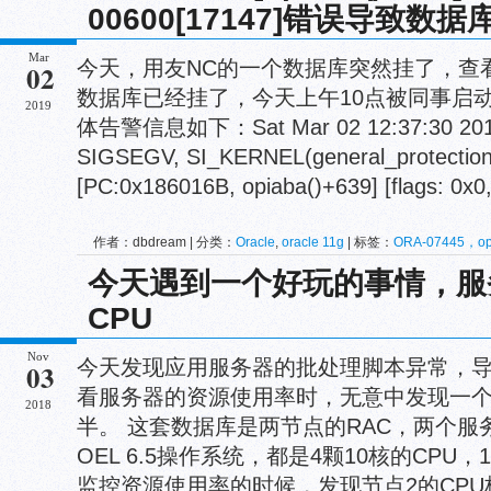
00600[17147]错误导致数
Mar
今天，用友NC的一个数据库突然挂了，查
02
数据库已经挂了，今天上午10点被同事启
2019
体告警信息如下：Sat Mar 02 12:37:30 2019E
SIGSEGV, SI_KERNEL(general_protection
[PC:0x186016B, opiaba()+639] [flags: 0x0, 
作者：dbdream | 分类：
Oracle
,
oracle 11g
| 标签：
ORA-07445，op
17147
今天遇到一个好玩的事情，服
CPU
Nov
今天发现应用服务器的批处理脚本异常，导
03
看服务器的资源使用率时，无意中发现一个
2018
半。 这套数据库是两节点的RAC，两个服务器
OEL 6.5操作系统，都是4颗10核的CPU，
监控资源使用率的时候，发现节点2的CPU