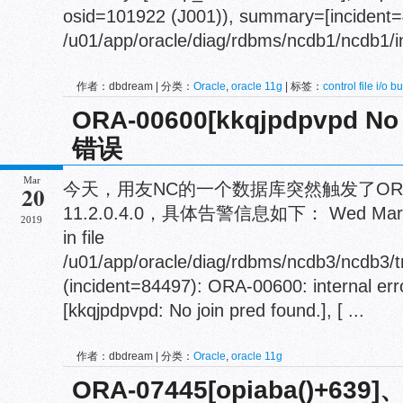
osid=101922 (J001)), summary=[incident=48
/u01/app/oracle/diag/rdbms/ncdb1/ncdb1/inc
作者：dbdream | 分类：
Oracle
,
oracle 11g
| 标签：
control file i/o bu
04030
,
pga heap
ORA-00600[kkqjpdpvpd No j
错误
Mar
今天，用友NC的一个数据库突然触发了ORA
20
11.2.0.4.0，具体告警信息如下： Wed Mar 20 
2019
in file
/u01/app/oracle/diag/rdbms/ncdb3/ncdb3/
(incident=84497): ORA-00600: internal er
[kkqjpdpvpd: No join pred found.], [ ...
作者：dbdream | 分类：
Oracle
,
oracle 11g
ORA-07445[opiaba()+639]