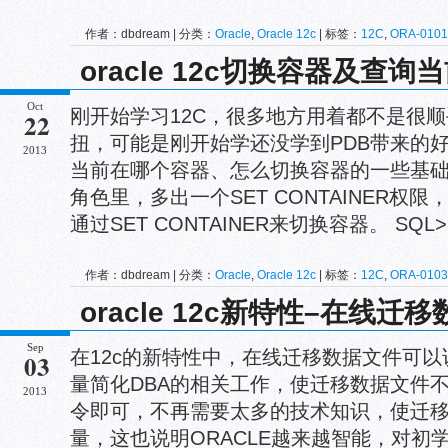
作者：dbdream | 分类：
Oracle
,
Oracle 12c
| 标签：
12C
,
ORA-0101
threaded_execution
,
多线程
oracle 12c切换容器及查询
Oct
刚开始学习12C，很多地方用着都不是很顺
22
扭，可能是刚开始学还没学到PDB带来的
2013
当前在哪个容器、怎么切换容器的一些基础命令
角色里，多出一个SET CONTAINER
通过SET CONTAINER来切换容器。 SQL> sel
作者：dbdream | 分类：
Oracle
,
Oracle 12c
| 标签：
12C
,
ORA-0103
容器
oracle 12c新特性–在线迁
Sep
在12c的新特性中，在线迁移数据文件可
03
量简化DBA的相关工作，使迁移数据文件
2013
令即可，不再需要太多的技术知识，使迁
量，这也说明ORACLE越来越智能，对初