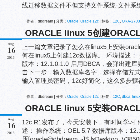
线迁移数据文件不但支持文件系统-文件系统，
作者：dbdream | 分类：
Oracle
,
Oracle 12c
| 标签：
12C
,
ORA-2703
文件，move
,
新特性
ORACLE linux 5创建ORA
Aug
上一篇文章记录了怎么在linux5上安装orac
16
何在linux5上创建12c数据库。 环境描述： 
2013
版本：12.1.0.1.0 启用DBCA，会弹
击下一步，输入数据库名字，选择存储方
输入管理员密码，12c好简化，这么多步骤都放
作者：dbdream | 分类：
Oracle
,
Oracle 12c
| 标签：
12C
,
dbca
,
linu
ORACLE linux 5安装ORACL
Aug
12c R1发布了，今天安装下，有时间学习下
16
述： 操作系统：OEL 5.7 数据库版本：12.
2013
压[oracle@dbdream ~]$ lsDesktop V3850