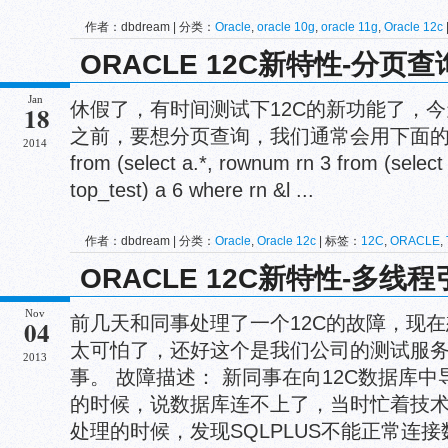
作者：dbdream | 分类：
Oracle
,
oracle 10g
,
oracle 11g
,
Oracle 12c
ORACLE
,
SP2-0611
,
SP2-0618
ORACLE 12C新特性-分页查询(
Jan
休假了，有时间测试下12C的新功能了，今
18
之前，要想分页查询，我们通常会用下面的SQL。 S
2014
from (select a.*, rownum rn 3 from (select
top_test) a 6 where rn &l ...
作者：dbdream | 分类：
Oracle
,
Oracle 12c
| 标签：
12C
,
ORACLE
,
性
ORACLE 12C新特性-多线
Nov
前几天和同事处理了一个12C的故障，现
04
太可怕了，还好这个是我们公司的测试服
2013
事。 故障描述： 新同事在向12C数据库
的时候，说数据库连不上了，当时忙着技
处理的时候，发现SQLPLUS不能正常连接数