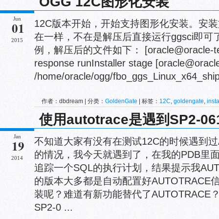
OGG 12C图形化安装
Jun
12C版本开始，开始支持图形化安装。安
01
在一样，不在是解压后直接运行ggsci即可了。
2015
例，解压后的文件如下： [oracle@oracle-test1 D
response runInstaller stage [oracle@oracl
/home/oracle/ogg/fbo_ggs_Linux_x64_ship
作者：dbdream | 分类：
GoldenGate
| 标签：
12C
,
goldengate
,
insta
使用autotrace是遇到SP2-06
Jan
不知道大家有没有在测试12C的时候遇到过A
19
的情况，我今天就遇到了，在我的PDB里面我
2014
追踪一个SQL的执行计划，结果提示我AUT
的版本大多都是自动配置好AUTOTRACE
装呢？难道有新功能替代了AUTOTRACE？ SQL >
SP2-0 ...