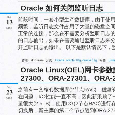
Oracle 如何关闭监听日志
Oct
前段时间，一套小型生产数据库，由于使
13
频繁，监听日志文件占用了大量的磁盘空
2016
正常的连接，那么在不需要分析监听日志
的日志输出，如果在需要通过监听日志来
开监听日志的输出。 以下是默认情况下，监听
作者：dbdream | 分类：
Oracle
,
oracle 10g
,
oracle 11g
| 标签：
List
Oracle Linux(OEL)网卡
27300、ORA-27301、ORA-
Sep
之前有一套核心数据库(2节点RAC)，磁
23
在问题，I/O性能一直不高，因此新采购了
2016
量很大(2.5TB)，使用DG(2节点RAC)
切换后，新主库的第二个节点遇到ORA-27300