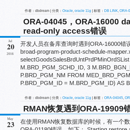
作者：dbdream | 分类：
Oracle
,
oracle 11g
| 标签：
DB LINK
,
ORA-
ORA-04045，ORA-16000 dat
read-only access错误
Jul
开发人员在备库查询时遇到ORA-16000错误。 S
20
broad-program-product-schedule-mapper.x
2016
selectGoodsSalesBrdUntPrdPMinOrdSList | 
M.BRD_PGM_SCHD_ID, 3 M.BRD_BGN_D
P.BRD_PGM_NM FROM MED_BRD_PGM
P.BRD_PGM_ID = M.BRD_PGM_ID) AS BR
作者：dbdream | 分类：
Oracle
,
oracle 11g
| 标签：
ORA-04045
,
OR
RMAN恢复遇到ORA-19909
May
在使用RMAN恢复数据库的时候，有一个
23
ORA-01180错误，如下： Starting restore at