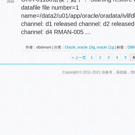
2016
datafile file number=1
name=/data2/u01/app/oracle/oradata/ivlif
channel: d1 released channel: d2 released
channel: d4 RMAN-005 ...
作者：dbdream | 分类：
Oracle
,
oracle 10g
,
oracle 11g
| 标签：
DBM
ORA-01180
,
ORA-19909
,
RMAN-11003
« 上一页
1
2
3
4
5
6
Copyright © 2011-2021 信春哥，系统稳，