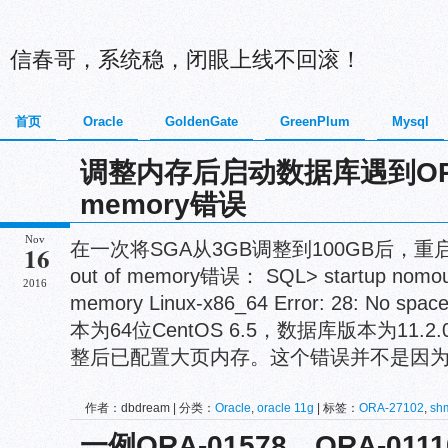
信春哥，系统稳，闭眼上线不回滚！
首页
Oracle
GoldenGate
GreenPlum
Mysql
调整内存后启动数据库遇到ORA-27
memory错误
Nov
在一次将SGA从3GB调整到100GB后，重启
16
out of memory错误： SQL> startup nomoun
2016
memory Linux-x86_64 Error: 28: No sp
本为64位CentOS 6.5，数据库版本为11.2
整后已配置大页内存。这个错误并不是因为物理
作者：dbdream | 分类：
Oracle
,
oracle 11g
| 标签：
ORA-27102
,
shm
一例ORA-01578、ORA-011