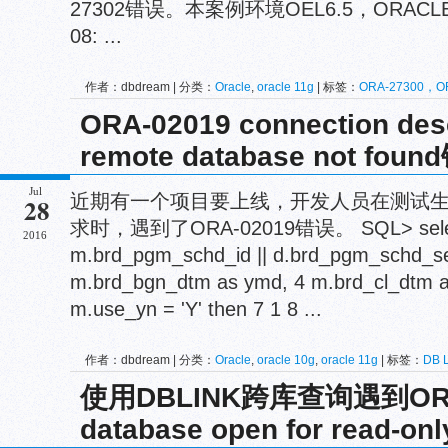
27302错误。本案例环境OEL6.5，ORACLE 11.
08: ...
作者：dbdream | 分类：
Oracle
,
oracle 11g
| 标签：
ORA-27300，O
ORA-00603，ORA-27504
ORA-02019 connection desc
remote database not fou
Jul
近期有一个项目要上线，开发人员在测试
28
求时，遇到了ORA-02019错误。 SQL> select *
2016
m.brd_pgm_schd_id || d.brd_pgm_schd_se
m.brd_bgn_dtm as ymd, 4 m.brd_cl_dtm a
m.use_yn = 'Y' then 7 1 8 ...
作者：dbdream | 分类：
Oracle
,
oracle 10g
,
oracle 11g
| 标签：
DB 
使用DBLINK跨库查询遇到ORA
database open for read-o