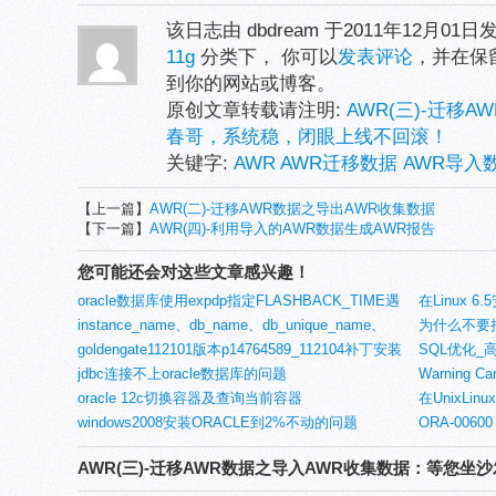
该日志由 dbdream 于2011年12月01
11g
分类下， 你可以
发表评论
，并在保
到你的网站或博客。
原创文章转载请注明:
AWR(三)-迁移A
春哥，系统稳，闭眼上线不回滚！
关键字:
AWR AWR迁移数据 AWR导入
【上一篇】
AWR(二)-迁移AWR数据之导出AWR收集数据
【下一篇】
AWR(四)-利用导入的AWR数据生成AWR报告
您可能还会对这些文章感兴趣！
oracle数据库使用expdp指定FLASHBACK_TIME遇
在Linux 6.
到ORA-39150错误
instance_name、db_name、db_unique_name、
为什么不要把
global_names、service_names的含义及修改(2)
goldengate112101版本p14764589_112104补丁安装
SQL优化_
jdbc连接不上oracle数据库的问题
Warning Can
oracle 12c切换容器及查询当前容器
medium-r-n
在UnixL
windows2008安装ORACLE到2%不动的问题
FontStruct
IMPDP的NE
ORA-00600
[ACCESS_
AWR(三)-迁移AWR数据之导入AWR收集数据：等您坐