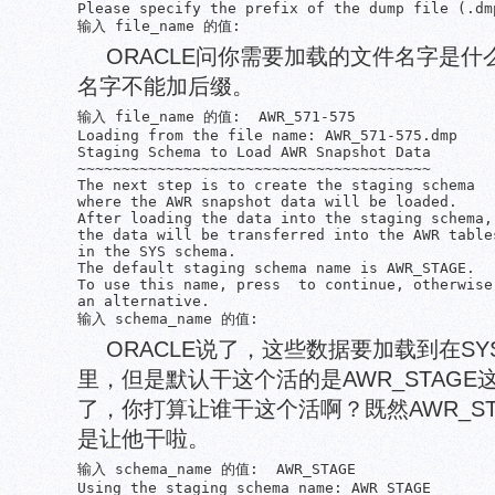
Please specify the prefix of the dump file (.dmp
输入 file_name 的值:
ORACLE问你需要加载的文件名字是
名字不能加后缀。
输入 file_name 的值:  AWR_571-575

Loading from the file name: AWR_571-575.dmp

Staging Schema to Load AWR Snapshot Data

~~~~~~~~~~~~~~~~~~~~~~~~~~~~~~~~~~~~~~~~

The next step is to create the staging schema

where the AWR snapshot data will be loaded.

After loading the data into the staging schema,

the data will be transferred into the AWR tables
in the SYS schema.

The default staging schema name is AWR_STAGE.

To use this name, press  to continue, otherwise 
an alternative.

输入 schema_name 的值:
ORACLE说了，这些数据要加载到在SYS
里，但是默认干这个活的是AWR_STAGE
了，你打算让谁干这个活啊？既然AWR_S
是让他干啦。
输入 schema_name 的值:  AWR_STAGE

Using the staging schema name: AWR_STAGE
