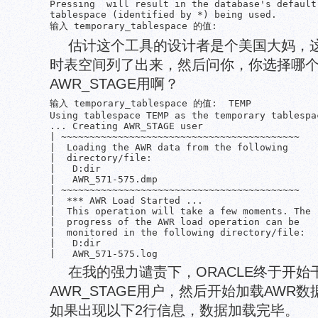
Pressing  will result in the database's default 
tablespace (identified by *) being used.

输入 temporary_tablespace 的值:
估计这个工具的设计者是个美国大妈，这
时表空间列了出来，然后问你，你选择哪
AWR_STAGE用啊？
输入 temporary_tablespace 的值:  TEMP

Using tablespace TEMP as the temporary tablespac
... Creating AWR_STAGE user

| ~~~~~~~~~~~~~~~~~~~~~~~~~~~~~~~~~~~~~~~~~~

|  Loading the AWR data from the following

|  directory/file:

|   D:dir

|   AWR_571-575.dmp

| ~~~~~~~~~~~~~~~~~~~~~~~~~~~~~~~~~~~~~~~~~~

|  *** AWR Load Started ...

|  This operation will take a few moments. The

|  progress of the AWR load operation can be

|  monitored in the following directory/file:

|   D:dir

|   AWR_571-575.log
在我的强力谴责下，ORACLE终于开始
AWR_STAGE用户，然后开始加载AWR
如果出现以下2行信息，数据加载完毕。