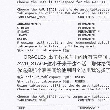
Choose the Default tablespace for the AWR_STAGE 
~~~~~~~~~~~~~~~~~~~~~~~~~~~~~~~~~~~~~~~~~~~~~~~~
Choose the AWR_STAGE users's default tablespace.
tablespace in which the AWR data will be staged.
TABLESPACE_NAME                CONTENTS  DEFAULT
------------------------------ --------- -------
ARRANGEMENTS                   PERMANENT

STREAM                         PERMANENT

SYSAUX                         PERMANENT *

THAMS                          PERMANENT

USERS                          PERMANENT

Pressing  will result in the recommended default
tablespace (identified by *) being used.

输入 default_tablespace 的值:
ORACLE列出了数据库里的所有表空间
AWR_STAGE这小子来干这个活，那你
你选择那个表空间给他用啊？这里我选择了U
输入 default_tablespace 的值:  USERS

输入 default_tablespace 的值:  USERS

Using tablespace USERS as the default tablespac
Choose the Temporary tablespace for the AWR_STAG
~~~~~~~~~~~~~~~~~~~~~~~~~~~~~~~~~~~~~~~~~~~~~~~~
Choose the AWR_STAGE user's temporary tablespace
TABLESPACE_NAME                CONTENTS  DEFAUL
------------------------------ --------- ------
TEMP                           TEMPORARY *
