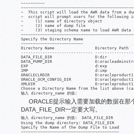
~~~~~~~~~~

~~~~~~~~~~~~~~~~~~~~~~~~~~~~~~~~~~~~~~~~~~~~~~~~
~  This script will load the AWR data from a dum
~  script will prompt users for the following in
~     (1) name of directory object              
~     (2) name of dump file                     
~     (3) staging schema name to load AWR data i
~~~~~~~~~~~~~~~~~~~~~~~~~~~~~~~~~~~~~~~~~~~~~~~~
Specify the Directory Name

~~~~~~~~~~~~~~~~~~~~~~~~~~

Directory Name                 Directory Path

------------------------------ ----------------
DATA_FILE_DIR                  D:dir

DATA_PUMP_DIR                  D:oracleadminstre
EXP                            d:exp

IMP                            d:imp

ORACLECLRDIR                   D:oracleproduct1
ORACLE_OCM_CONFIG_DIR          D:oracleproduct1
XMLDIR                         D:oracleproduct1
Choose a Directory Name from the list above (cas
输入 directory_name 的值:
ORACLE提示输入需要加载的数据在
DATA_FILE_DIR一定要大写。
输入 directory_name 的值:  DATA_FILE_DIR

Using the dump directory: DATA_FILE_DIR

Specify the Name of the Dump File to Load

~~~~~~~~~~~~~~~~~~~~~~~~~~~~~~~~~~~~~~~~~
