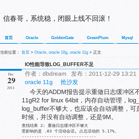
信春哥，系统稳，闭眼上线不回滚！
首页
Oracle
GoldenGate
GreenPlum
Mysql
当前位置：
首页
>
Oracle
,
oracle 10g
,
oracle 11g
> 正文
IO性能导致LOG_BUFFER不足
作者：dbdream 发布：2011-12-29 13:
Dec
29
oracle 11g
抢沙发
2011
今天的ADDM报告提示重做日志缓冲区
11gR2 for linux 64bit，内存自动管理，lo
log_buffer不够大，也应该会自动调整，可是
时候，并没有自动调整，还是9M。
查找结果 2: 重做日志缓冲区不够大

受影响的是 .03 个活动会话, 占总活动的 5.17%。

------------------------------
