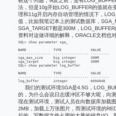
教这个问题，9i及之前，是有LOG_BUFF
法，但是10g开始LOG_BUFFER的值就在
理和11g开启内存自动管理的情况下，LOG_
值，比如我笔记本上的测试数据库，SGA_MA
SGA_TARGET都是300M，LOG_BUF
资料对这做详细的解释，ORACLE文档也
SQL> show parameter sga_

NAME             TYPE              VALUE

---------------- ----------------- ---------

sga_max_size     big integer       300M

sga_target       big integer       300M

SQL> show parameter log_buffer

NAME             TYPE              VALUE

---------------- ----------------- ---------

log_buffer       integer           6094848
我们的测试环境SGA是4.5G，LOG_B
的，为什么会说日志缓冲区不够大呢，向
现在测试环境，测试人员在向数据库加载
2MB，加载上万张图片，而测试环境的RE
起的，写数据文件占用的大量的磁盘I/O，