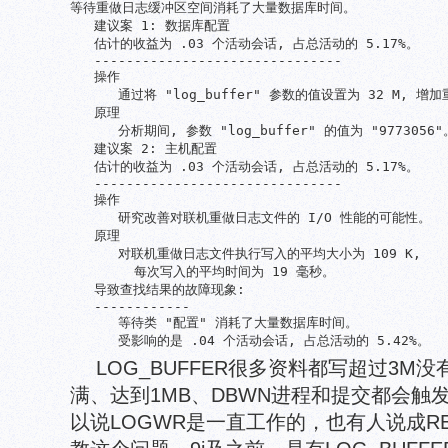
等待重做日志缓冲区空间消耗了大量数据库时间。

   建议案 1: 数据库配置

   估计的收益为 .03 个活动会话, 占总活动的 5.17%。

   -------------------------------

   操作

      通过将 "log_buffer" 参数的值设置为 32 M, 
   原理

      分析期间, 参数 "log_buffer" 的值为 "9773056"。
   建议案 2: 主机配置

   估计的收益为 .03 个活动会话, 占总活动的 5.17%。

   -------------------------------

   操作

      研究改善对联机重做日志文件的 I/O 性能的可能性。

   原理

      对联机重做日志文件执行写入的平均大小为 109 K,

        每次写入的平均时间为 19 毫秒。

   导致查找结果的故障现象:

   ------------

      等待类 "配置" 消耗了大量数据库时间。

      受影响的是 .04 个活动会话, 占总活动的 5.42%。
LOG_BUFFER很多资料都写超过3M没
满、达到1MB、DBWN进程和提交都会触
以说LOGWR是一直工作的，也有人说成R