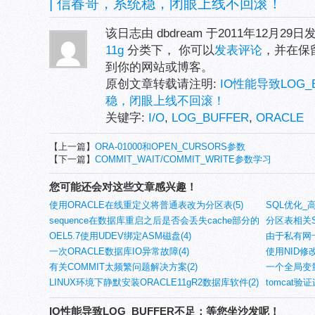
| 信春哥，系统稳，闭眼上线不回滚！
该日志由 dbdream 于2011年12月29
11g
分类下， 你可以
发表评论
，并在保
到你的网站或博客。
原创文章转载请注明:
IO性能导致LOG_
稳，闭眼上线不回滚！
关键字:
I/O
,
LOG_BUFFER
,
ORACLE
【上一篇】
ORA-01000和OPEN_CURSORS参数
【下一篇】
COMMIT_WAIT/COMMIT_WRITE参数学习
您可能还会对这些文章感兴趣！
使用ORACLE在线重定义将普通表改为分区表(5)
SQL优化_
sequence在数据库重启之后是否会丢失cache部分的
分区表相关S
实验(4)
OEL5.7使用UDEV绑定ASM磁盘(4)
由于私有网
一次ORACLE数据库IO异常故障(4)
痪(4)
使用NID修改
有关COMMIT太频繁问题解决方案(2)
一个全局变量
LINUX环境下静默安装ORACLE11gR2数据库软件(2)
tomcat
IO性能导致LOG_BUFFER不足：等您坐沙发呢！