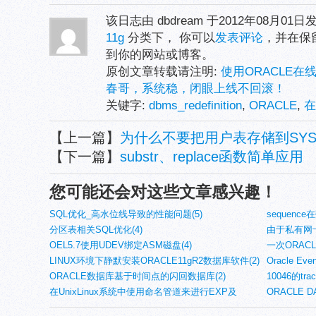
该日志由 dbdream 于2012年08月01
11g
分类下， 你可以
发表评论
，并在保
到你的网站或博客。
原创文章转载请注明:
使用ORACLE在
春哥，系统稳，闭眼上线不回滚！
关键字:
dbms_redefinition
,
ORACLE
,
在
【上一篇】
为什么不要把用户表存储到SYS
【下一篇】
substr、replace函数简单应用
您可能还会对这些文章感兴趣！
SQL优化_高水位线导致的性能问题(5)
sequen
分区表相关SQL优化(4)
实验(4)
由于私有网
OEL5.7使用UDEV绑定ASM磁盘(4)
痪(4)
一次ORACL
LINUX环境下静默安装ORACLE11gR2数据库软件(2)
Oracle Even
ORACLE数据库基于时间点的闪回数据库(2)
10046的tr
在UnixLinux系统中使用命名管道来进行EXP及
(2)
ORACLE 
IMPDP的NETWORK_LINK使用(2)
理(2)