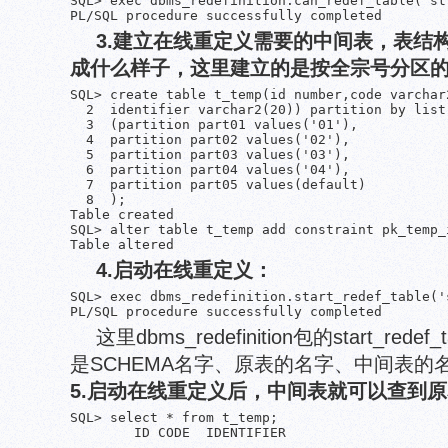
SQL> exec dbms_redefinition.can_redef_table('st
PL/SQL procedure successfully completed
3.建立在线重定义需要的中间表，表结
成什么样子，这里建立的是按全宗号分区
SQL> create table t_temp(id number,code varchar2
  2  identifier varchar2(20)) partition by list 
  3  (partition part01 values('01'),

  4  partition part02 values('02'),

  5  partition part03 values('03'),

  6  partition part04 values('04'),

  7  partition part05 values(default)

  8  );

Table created

SQL> alter table t_temp add constraint pk_temp_
Table altered
4.启动在线重定义：
SQL> exec dbms_redefinition.start_redef_table('
PL/SQL procedure successfully completed
这里dbms_redefinition包的start_re
是SCHEMA名字、原表的名字、中间表的
5.启动在线重定义后，中间表就可以查到
SQL> select * from t_temp;

        ID CODE  IDENTIFIER

---------- ----- --------------------
