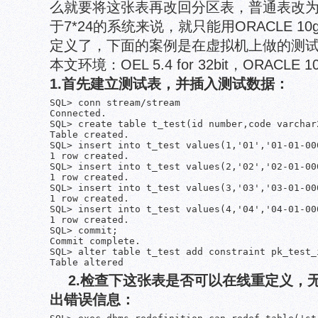
么就要将这张表再改回分区表，普通表改
于7*24的系统来说，就只能用ORACLE 1
定义了，下面的案例是在虚拟机上做的测
本文环境：OEL 5.4 for 32bit，ORACLE 10.2.
1.首先建立测试表，并插入测试数据：
SQL> conn stream/stream

Connected.

SQL> create table t_test(id number,code varchar
Table created.

SQL> insert into t_test values(1,'01','01-01-000
1 row created.

SQL> insert into t_test values(2,'02','02-01-000
1 row created.

SQL> insert into t_test values(3,'03','03-01-000
1 row created.

SQL> insert into t_test values(4,'04','04-01-000
1 row created.

SQL> commit;

Commit complete.

SQL> alter table t_test add constraint pk_test_
Table altered
2.检查下这张表是否可以在线重定义，
出错误信息：