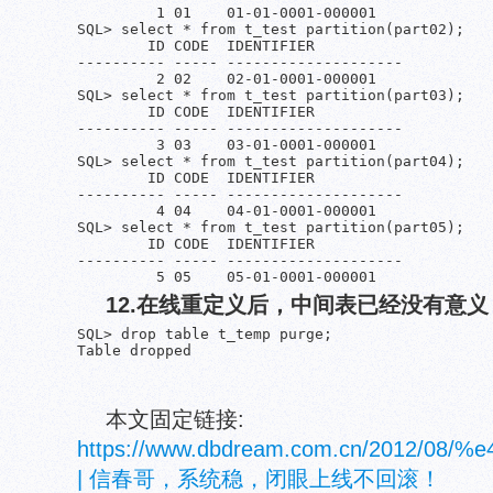
         1 01    01-01-0001-000001

SQL> select * from t_test partition(part02);

        ID CODE  IDENTIFIER

---------- ----- --------------------

         2 02    02-01-0001-000001

SQL> select * from t_test partition(part03);

        ID CODE  IDENTIFIER

---------- ----- --------------------

         3 03    03-01-0001-000001

SQL> select * from t_test partition(part04);

        ID CODE  IDENTIFIER

---------- ----- --------------------

         4 04    04-01-0001-000001

SQL> select * from t_test partition(part05);

        ID CODE  IDENTIFIER

---------- ----- --------------------

         5 05    05-01-0001-000001
12.在线重定义后，中间表已经没有意
SQL> drop table t_temp purge;

Table dropped
本文固定链接:
https://www.dbdream.com.cn/201
| 信春哥，系统稳，闭眼上线不回滚！