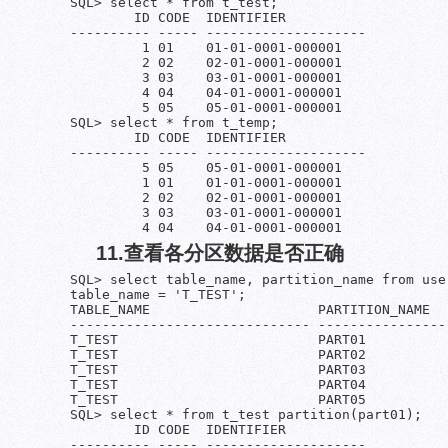
SQL> select * from t_test;

        ID CODE  IDENTIFIER

---------- ----- --------------------

         1 01    01-01-0001-000001

         2 02    02-01-0001-000001

         3 03    03-01-0001-000001

         4 04    04-01-0001-000001

         5 05    05-01-0001-000001

SQL> select * from t_temp;

        ID CODE  IDENTIFIER

---------- ----- --------------------

         5 05    05-01-0001-000001

         1 01    01-01-0001-000001

         2 02    02-01-0001-000001

         3 03    03-01-0001-000001

         4 04    04-01-0001-000001
11.查看各分区数据是否正确
SQL> select table_name, partition_name from use
table_name = 'T_TEST';

TABLE_NAME                     PARTITION_NAME

------------------------------ -----------------
T_TEST                         PART01

T_TEST                         PART02

T_TEST                         PART03

T_TEST                         PART04

T_TEST                         PART05

SQL> select * from t_test partition(part01);

        ID CODE  IDENTIFIER

---------- ----- --------------------
