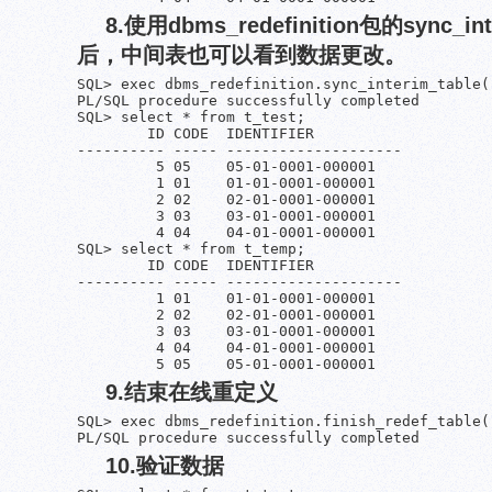
8.使用dbms_redefinition包的sync_
后，中间表也可以看到数据更改。
SQL> exec dbms_redefinition.sync_interim_table(
PL/SQL procedure successfully completed

SQL> select * from t_test;

        ID CODE  IDENTIFIER

---------- ----- --------------------

         5 05    05-01-0001-000001

         1 01    01-01-0001-000001

         2 02    02-01-0001-000001

         3 03    03-01-0001-000001

         4 04    04-01-0001-000001

SQL> select * from t_temp;

        ID CODE  IDENTIFIER

---------- ----- --------------------

         1 01    01-01-0001-000001

         2 02    02-01-0001-000001

         3 03    03-01-0001-000001

         4 04    04-01-0001-000001

         5 05    05-01-0001-000001
9.结束在线重定义
SQL> exec dbms_redefinition.finish_redef_table(
PL/SQL procedure successfully completed
10.验证数据