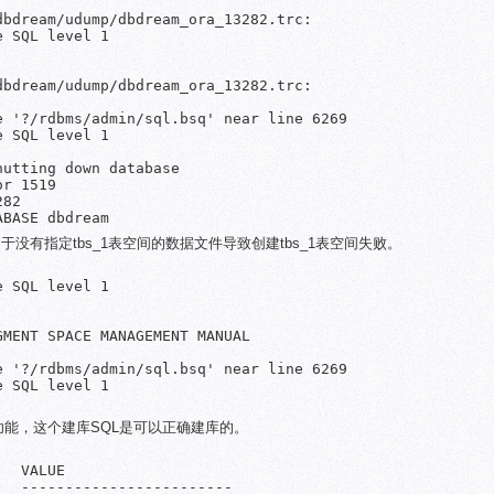
bdream/udump/dbdream_ora_13282.trc:

 SQL level 1

bdream/udump/dbdream_ora_13282.trc:

 '?/rdbms/admin/sql.bsq' near line 6269

 SQL level 1

utting down database

r 1519

82

ABASE dbdream
于没有指定tbs_1表空间的数据文件导致创建tbs_1表空间失败。
 SQL level 1

MENT SPACE MANAGEMENT MANUAL

 '?/rdbms/admin/sql.bsq' near line 6269

 SQL level 1

功能，这个建库SQL是可以正确建库的。
  VALUE

  ------------------------
