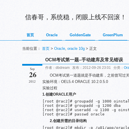
信春哥，系统稳，闭眼上线不回滚！
首页
Oracle
GoldenGate
GreenPlum
当前位置：
首页
>
Oracle
,
oracle 10g
> 正文
OCM考试第一题–手动建库及常见错误
作者：dbdream 发布：2012-09-26 23:01 分类：
Ora
Sep
26
OCM考试第一道题就是手动建库，之前曾写过
实验环境：OEL5.4 ORACLE 10.2.0.5.0
2012
实验过程
1.创建ORACLE用户
[root @rac2]# groupadd -g 1000 oinstal
[root @rac2]# groupadd -g 1200 dba

[root @rac2]# useradd -u 1100 -g oinst
[root @rac2]# passwd oracle
2.创建所需的目录结构
[root @rac2]# mkdir -p /u01/app/oracle