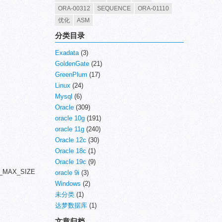
ORA-00312
SEQUENCE
ORA-01110
优化
ASM
分类目录
Exadata
(3)
GoldenGate
(21)
GreenPlum
(17)
Linux
(24)
Mysql
(6)
Oracle
(309)
oracle 10g
(191)
oracle 11g
(240)
Oracle 12c
(30)
Oracle 18c
(1)
Oracle 19c
(9)
_MAX_SIZE
oracle 9i
(3)
Windows
(2)
未分类
(1)
达梦数据库
(1)
文章归档