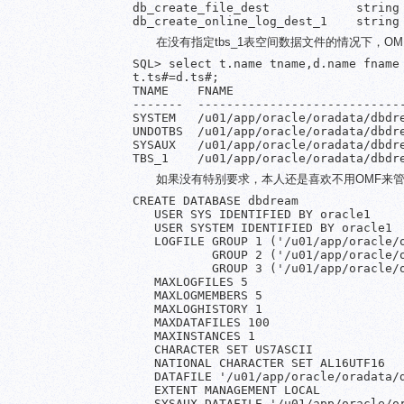
db_create_file_dest            string 
db_create_online_log_dest_1    string
在没有指定tbs_1表空间数据文件的情况下，
SQL> select t.name tname,d.name fname 
t.ts#=d.ts#;

TNAME    FNAME

-------  -----------------------------
SYSTEM   /u01/app/oracle/oradata/dbdre
UNDOTBS  /u01/app/oracle/oradata/dbdre
SYSAUX   /u01/app/oracle/oradata/dbdre
TBS_1    /u01/app/oracle/oradata/dbdr
如果没有特别要求，本人还是喜欢不用OMF来管
CREATE DATABASE dbdream

   USER SYS IDENTIFIED BY oracle1

   USER SYSTEM IDENTIFIED BY oracle1

   LOGFILE GROUP 1 ('/u01/app/oracle/o
           GROUP 2 ('/u01/app/oracle/o
           GROUP 3 ('/u01/app/oracle/o
   MAXLOGFILES 5

   MAXLOGMEMBERS 5

   MAXLOGHISTORY 1

   MAXDATAFILES 100

   MAXINSTANCES 1

   CHARACTER SET US7ASCII

   NATIONAL CHARACTER SET AL16UTF16

   DATAFILE '/u01/app/oracle/oradata/d
   EXTENT MANAGEMENT LOCAL

   SYSAUX DATAFILE '/u01/app/oracle/or