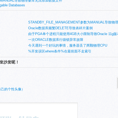
参数为MANUAL导致物理备库无法添加数据文件
le Databases
STANDBY_FILE_MANAGEMENT参数为MANUAL导致
添加数据文件
Oracle数据库频繁DELETE导致表碎片案例
由于PGA单个进程只能使用4GB大小限制导致Oracle 11g版
SQL TUNING遇到ORA-04030错误
一次ORACLE数据库行级锁异常故障
今天遇到一个好玩的事情，服务器丢了两颗物理CPU
%开发误区where条件%在最前面不走索引
您坐沙发呢！
自己的个性头像）