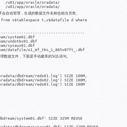
  /u01/app/oracle/oradata/

   /u01/app/oracle/oradata/
OMF会自动管理，生成的数据文件名称也相当另类。
from v$tablespace t,v$datafile d where

-------------------------------------

am/system01.dbf

am/undotbs01.dbf

am/sysaux01.dbf

eam/datafile/o1_mf_tbs_1_865v87ft_.dbf
理数据文件，下面是手动建库的SQL语句。
radata/dbdream/redo01.log') SIZE 100M,

radata/dbdream/redo02.log') SIZE 100M,

radata/dbdream/redo03.log') SIZE 100M

bdream/system01.dbf' SIZE 325M REUSE

adata/dbdream/sysaux01.dbf' SIZE 325M REUSE
