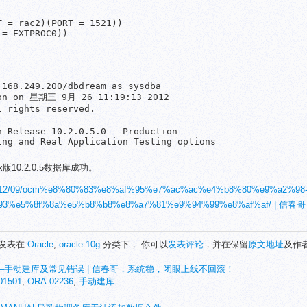
 = rac2)(PORT = 1521))

= EXTPROC0))

168.249.200/dbdream as sysdba

ion on 星期三 9月 26 11:19:13 2012

 rights reserved.

 Release 10.2.0.5.0 - Production

ng and Real Application Testing options

ux版10.2.0.5数据库成功。
cn/2012/09/ocm%e8%80%83%e8%af%95%e7%ac%ac%e4%b8%80%e9%a2%98
93%e5%8f%8a%e5%b8%b8%e8%a7%81%e9%94%99%e8%af%af/ | 
6日发表在
Oracle
,
oracle 10g
分类下， 你可以
发表评论
，并在保留
原文地址
及作
–手动建库及常见错误 | 信春哥，系统稳，闭眼上线不回滚！
01501
,
ORA-02236
,
手动建库