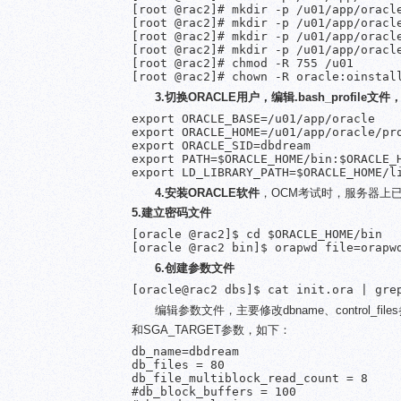
[root @rac2]# mkdir -p /u01/app/oracle
[root @rac2]# mkdir -p /u01/app/oracle
[root @rac2]# mkdir -p /u01/app/oracle
[root @rac2]# mkdir -p /u01/app/oracle
[root @rac2]# chmod -R 755 /u01

[root @rac2]# chown -R oracle:oinstal
3.切换ORACLE用户，编辑.bash_profile
export ORACLE_BASE=/u01/app/oracle

export ORACLE_HOME=/u01/app/oracle/pro
export ORACLE_SID=dbdream

export PATH=$ORACLE_HOME/bin:$ORACLE_H
export LD_LIBRARY_PATH=$ORACLE_HOME/l
4.安装ORACLE软件
，OCM考试时，服务器上已
5.建立密码文件
[oracle @rac2]$ cd $ORACLE_HOME/bin

[oracle @rac2 bin]$ orapwd file=orapw
6.创建参数文件
[oracle@rac2 dbs]$ cat init.ora | gre
编辑参数文件，主要修改dbname、control_files参数
和SGA_TARGET参数，如下：
db_name=dbdream

db_files = 80                         
db_file_multiblock_read_count = 8     
#db_block_buffers = 100               