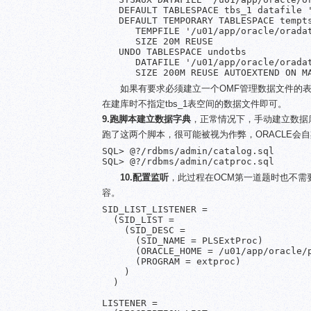
   DEFAULT TABLESPACE tbs_1 datafile '
   DEFAULT TEMPORARY TABLESPACE tempts
      TEMPFILE '/u01/app/oracle/oradat
      SIZE 20M REUSE

   UNDO TABLESPACE undotbs

      DATAFILE '/u01/app/oracle/oradat
      SIZE 200M REUSE AUTOEXTEND ON M
如果有要求必须建立一个OMF管理数据文件的表空间，那么在参
在建库时不指定tbs_1表空间的数据文件即可。
9.跑脚本建立数据字典
，正常情况下，手动建立数据库后需
跑了这两个脚本，很可能被视为作弊，ORACLE会
SQL> @?/rdbms/admin/catalog.sql

SQL> @?/rdbms/admin/catproc.sql
10.配置监听
，此过程在OCM第一道题时也不需要配置，在
容。
SID_LIST_LISTENER =

  (SID_LIST =

    (SID_DESC =

      (SID_NAME = PLSExtProc)

      (ORACLE_HOME = /u01/app/oracle/p
      (PROGRAM = extproc)

    )

  )

LISTENER =
