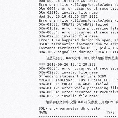
Wed Sep 26 19:42:29 CST 2012

Errors in file /u01/app/oracle/admin/d
ORA-00604: error occurred at recursive
ORA-02236: invalid file name

Wed Sep 26 19:42:29 CST 2012

Errors in file /u01/app/oracle/admin/d
ORA-01501: CREATE DATABASE failed

ORA-01519: error while processing file
ORA-00604: error occurred at recursive
ORA-02236: invalid file name

Error 1519 happened during db open, sh
USER: terminating instance due to erro
Instance terminated by USER, pid = 132
ORA-1092 signalled during: CREATE DAT
但是只要打开trace文件，就可以清楚的看到是由
*** 2012-09-26 19:42:29.290

ORA-00604: error occurred at recursive
ORA-02236: invalid file name

Offending statement at line 6269

CREATE  TABLESPACE TBS_1 DATAFILE  SEG
ORA-01501: CREATE DATABASE failed

ORA-01519: error while processing file
ORA-00604: error occurred at recursive
ORA-02236: invalid file name
如果参数文件中设置OMF相关参数，开启OMF
SQL> show parameter db_create

NAME                            TYPE  
----------------------------   ------ 