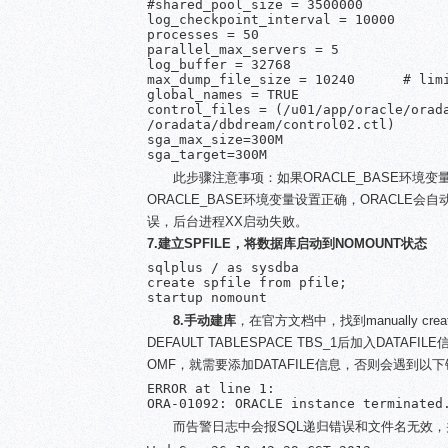
#shared_pool_size = 3500000           
log_checkpoint_interval = 10000

processes = 50                        
parallel_max_servers = 5              
log_buffer = 32768                    
max_dump_file_size = 10240      # limi
global_names = TRUE

control_files = (/u01/app/oracle/orada
/oradata/dbdream/control02.ctl)

sga_max_size=300M

sga_target=300M
此步骤注意事项：如果ORACLE_BASE环境变量
ORACLE_BASE环境变量设置正确，ORACLE
误，后台进程XX启动失败。
7.建立SPFILE，将数据库启动到NOMOUNT状态
sqlplus / as sysdba

create spfile from pfile;

startup nomount
8.手动建库
，在官方文档中，找到manually cre
DEFAULT TABLESPACE TBS_1后加入D
OMF，就需要添加DATAFILE信息，否则会遇到以
ERROR at line 1:

ORA-01092: ORACLE instance terminated
而告警日志中会报SQL递归错误和文件名无效