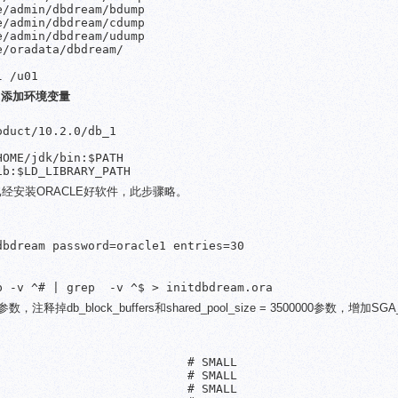
/admin/dbdream/bdump

/admin/dbdream/cdump

/admin/dbdream/udump

/oradata/dbdream/

l /u01
文件，添加环境变量
duct/10.2.0/db_1

OME/jdk/bin:$PATH

ib:$LD_LIBRARY_PATH
经安装ORACLE好软件，此步骤略。
dbdream password=oracle1 entries=30
p -v ^# | grep  -v ^$ > initdbdream.ora
，注释掉db_block_buffers和shared_pool_size = 3500000参数，增加SGA
                          # SMALL

                          # SMALL

                          # SMALL
