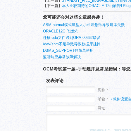
【上一篇】
STANDBY_FILE_MANAGEMENT
【下一篇】
本人比较期待的ORACLE 12c新特性Pluggab
您可能还会对这些文章感兴趣！
ASM normal模式磁盘大小相差悬殊导致建库失败
ORACLE12C R1发布
迁移redo文件遇到ORA-00362错误
/dev/shm不足导致导致数据库挂掉
DBMS_SUPPORT包简单使用
监听响应异常故障解决
OCM考试第一题–手动建库及常见错误：等
发表评论
昵称 *
邮箱 *
（教你设置
网址