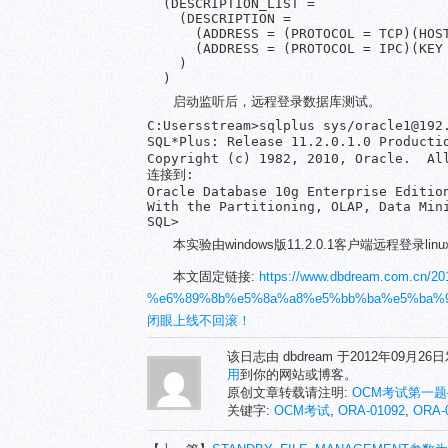
  (DESCRIPTION_LIST =

    (DESCRIPTION =

      (ADDRESS = (PROTOCOL = TCP)(HOST
      (ADDRESS = (PROTOCOL = IPC)(KEY 
    )

  )
启动监听后，远程登录数据库测试。
C:Usersstream>sqlplus sys/oracle1@192.
SQL*Plus: Release 11.2.0.1.0 Product
Copyright (c) 1982, 2010, Oracle.  All
连接到:

Oracle Database 10g Enterprise Edition
With the Partitioning, OLAP, Data Mini
SQL>
本实验由windows版11.2.0.1客户端远程登录lin
本文固定链接:
https://www.dbdream.com.
%e6%89%8b%e5%8a%a8%e5%bb%ba%e5%ba%
闭眼上线不回滚！
该日志由 dbdream 于2012年09月2
用
到你的网站或博客。
原创文章转载请注明:
OCM考试第一题
关键字:
OCM考试
,
ORA-01092
,
ORA-