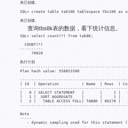
表已创建。

SQL> create table tab16K tablespace tbs16K as s
查询tbs8k表的数据，看下统计信息。
SQL> select count(*) from tab8K;

  COUNT(*)

----------

     70828

执行计划

------------------------------------------------
Plan hash value: 558853398

-----------------------------------------------
| Id  | Operation          | Name  | Rows  | Co
-----------------------------------------------
|   0 | SELECT STATEMENT   |       |     1 |   
|   1 |  SORT AGGREGATE    |       |     1 |   
|   2 |   TABLE ACCESS FULL| TAB8K | 80270 |   
-----------------------------------------------
Note

-----

   - dynamic sampling used for this statement (l