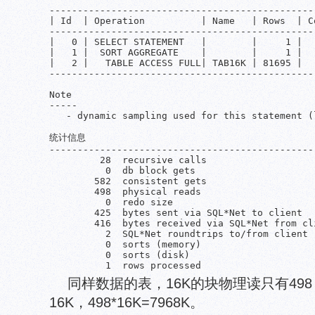
-----------------------------------------------
| Id  | Operation          | Name   | Rows  | C
-----------------------------------------------
|   0 | SELECT STATEMENT   |        |     1 |  
|   1 |  SORT AGGREGATE    |        |     1 |  
|   2 |   TABLE ACCESS FULL| TAB16K | 81695 |  
-----------------------------------------------
Note

-----

   - dynamic sampling used for this statement (l
统计信息

------------------------------------------------
         28  recursive calls

          0  db block gets

        582  consistent gets

        498  physical reads

          0  redo size

        425  bytes sent via SQL*Net to client

        416  bytes received via SQL*Net from cli
          2  SQL*Net roundtrips to/from client

          0  sorts (memory)

          0  sorts (disk)

同样数据的表，16K的块物理读只有498
16K，498*16K=7968K。