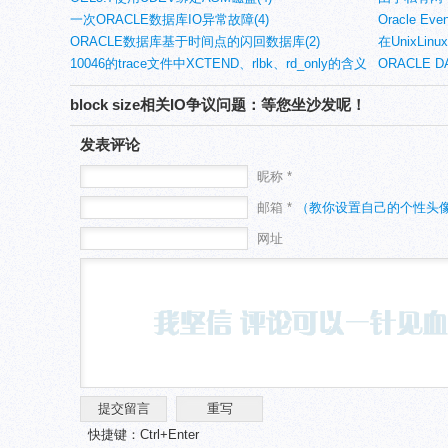
一次ORACLE数据库IO异常故障(4)
痪(4)
Oracle Even
ORACLE数据库基于时间点的闪回数据库(2)
在UnixL
10046的trace文件中XCTEND、rlbk、rd_only的含义
IMPDP的NE
ORACLE 
(2)
理(2)
block size相关IO争议问题：等您坐沙发呢！
发表评论
昵称 *
邮箱 *
（教你设置自己的个性头
网址
快捷键：Ctrl+Enter