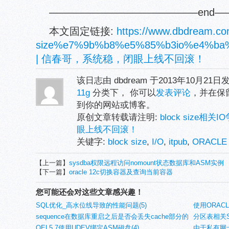
——————————————–end
本文固定链接:
https://www.dbdream.co
size%e7%9b%b8%e5%85%b3io%e4%b
| 信春哥，系统稳，闭眼上线不回滚！
该日志由 dbdream 于2013年10月21
11g
分类下， 你可以
发表评论
，并在保
到你的网站或博客。
原创文章转载请注明:
block size相
眼上线不回滚！
关键字:
block size
,
I/O
,
itpub
,
ORACLE
【上一篇】
sysdba权限远程访问nomount状态数据库和ASM实例
【下一篇】
oracle 12c切换容器及查询当前容器
您可能还会对这些文章感兴趣！
SQL优化_高水位线导致的性能问题(5)
使用ORAC
sequence在数据库重启之后是否会丢失cache部分的
分区表相关S
实验(4)
OEL5.7使用UDEV绑定ASM磁盘(4)
由于私有网