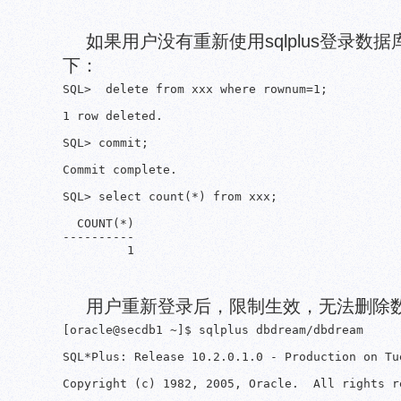
如果用户没有重新使用sqlplus登录数
下：
SQL>  delete from xxx where rownum=1;

1 row deleted.

SQL> commit;

Commit complete.

SQL> select count(*) from xxx;

  COUNT(*)

----------

用户重新登录后，限制生效，无法删除
[oracle@secdb1 ~]$ sqlplus dbdream/dbdream

SQL*Plus: Release 10.2.0.1.0 - Production on Tu
Copyright (c) 1982, 2005, Oracle.  All rights re