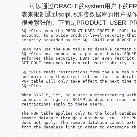
可以通过ORACLE的system用户下的PRO
表来限制通过sqlplus连接数据库的用户
很被紧张的。下面是PRODUCT_USER_PR
SQL*Plus uses the PRODUCT_USER_PROFILE (PUP) ta
account, to provide product-level security that
security provided by the SQL GRANT and REVOKE c
DBAs can use the PUP table to disable certain S
SQL*Plus environment on a per-user basis. SQL*P
enforces this security. DBAs can even restrict 
SET ROLE commands to control users' ability to 
SQL*Plus reads restrictions from the PUP table 
and maintains those restrictions for the durati
PUP table will only take effect the next time t
SQL*Plus.

When SYSTEM, SYS, or a user authenticating with
connects or logs in, SQL*Plus does not read the
restrictions apply to these users.

The PUP table applies only to the local databas
remote database through a database link, the PU
does not apply. The remote database cannot extr