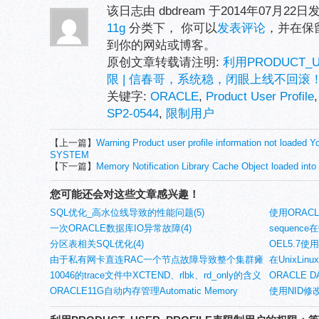
该日志由 dbdream 于2014年07月22
11g
分类下， 你可以
发表评论
，并在保
到你的网站或博客。
原创文章转载请注明:
利用PRODUCT_
限 | 信春哥，系统稳，闭眼上线不回滚
关键字:
ORACLE
,
Product User Profile
SP2-0544
,
限制用户
【上一篇】
Warning Product user profile information not loade
SYSTEM
【下一篇】
Memory Notification Library Cache Object loaded int
您可能还会对这些文章感兴趣！
SQL优化_高水位线导致的性能问题(5)
使用ORAC
一次ORACLE数据库IO异常故障(4)
sequen
分区表相关SQL优化(4)
实验(4)
OEL5.7使
由于私有网卡直连RAC一个节点故障导致整个集群瘫
在UnixL
痪(4)
10046的trace文件中XCTEND、rlbk、rd_only的含义
IMPDP的NE
ORACLE 
(2)
ORACLE11G自动内存管理Automatic Memory
理(2)
使用NID修改
Management（AMM）(2)