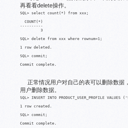
再看看delete操作。
SQL> select count(*) from xxx;

  COUNT(*)

----------

         3

SQL> delete from xxx where rownum=1;

1 row deleted.

SQL> commit;

正常情况用户对自己的表可以删除数据
用户删除数据。
SQL> INSERT INTO PRODUCT_USER_PROFILE VALUES ('
1 row created.

SQL> commit;
