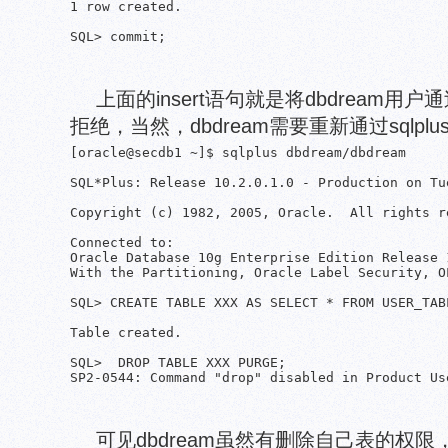
1 row created.

上面的insert语句就是将dbdream用户通过
拒绝，当然，dbdream需要重新通过sqlp
[oracle@secdb1 ~]$ sqlplus dbdream/dbdream

SQL*Plus: Release 10.2.0.1.0 - Production on Tu
Copyright (c) 1982, 2005, Oracle.  All rights re
Connected to:

Oracle Database 10g Enterprise Edition Release 
With the Partitioning, Oracle Label Security, O
SQL> CREATE TABLE XXX AS SELECT * FROM USER_TABL
Table created.

SQL>  DROP TABLE XXX PURGE;

可见dbdream虽然有删除自己表的权