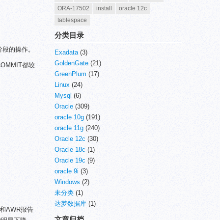
ORA-17502
install
oracle 12c
tablespace
分类目录
阶段的操作。
Exadata
(3)
GoldenGate
(21)
OMMIT都较
GreenPlum
(17)
Linux
(24)
Mysql
(6)
Oracle
(309)
oracle 10g
(191)
oracle 11g
(240)
Oracle 12c
(30)
Oracle 18c
(1)
Oracle 19c
(9)
oracle 9i
(3)
Windows
(2)
未分类
(1)
达梦数据库
(1)
息和AWR报告
文章归档