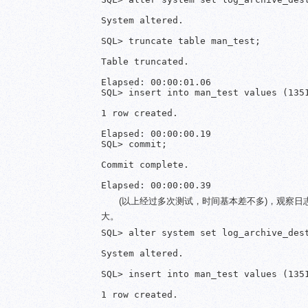
System altered.

SQL> truncate table man_test;

Table truncated.

Elapsed: 00:00:01.06

SQL> insert into man_test values (1351
1 row created.

Elapsed: 00:00:00.19

SQL> commit;

Commit complete.

(以上经过多次测试，时间基本差不多)，观察
大。
SQL> alter system set log_archive_des
System altered.

SQL> insert into man_test values (1351
1 row created.
