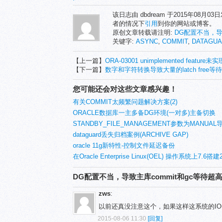
该日志由 dbdream 于2015年08月0
者的情况下
引用
到你的网站或博客。
原创文章转载请注明:
DG配置不当，导
关键字:
ASYNC
,
COMMIT
,
DATAGU
【上一篇】
ORA-03001 unimplemented feature
【下一篇】
数字和字符转换导致大量的latch free等待
您可能还会对这些文章感兴趣！
有关COMMIT太频繁问题解决方案(2)
ORACLE数据库一主多备DG环境(一对多)主备切换
STANDBY_FILE_MANAGEMENT参数为MANU
添加数据文件
dataguard丢失归档案例(ARCHIVE GAP)
oracle 11g新特性-控制文件延迟备份
在Oracle Enterprise Linux(OEL) 操作系统上7.6搭建
RAC (四、创建数据库）
DG配置不当，导致主库commit和gc等待超
zws
:
以前还真没注意这个，如果这样这系统的I
2015-08-06 11:30
[回复]