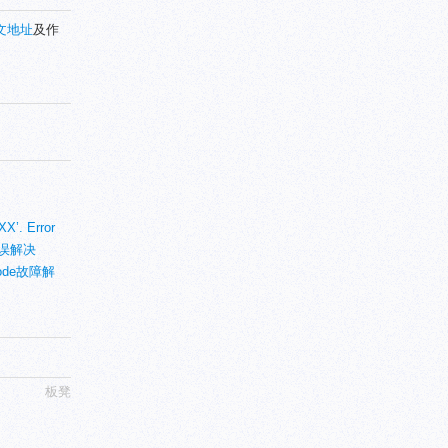
文地址
及作
X’. Error
错误解决
e mode故障解
板凳