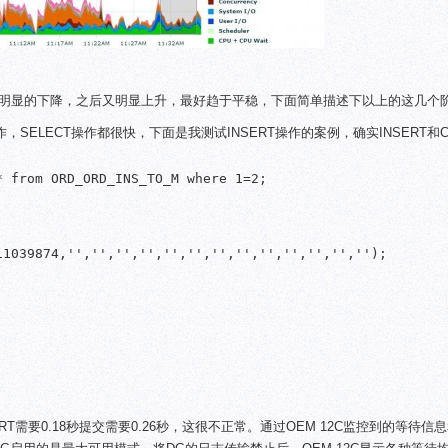
明显的下降，之后又明显上升，最好趋于平稳，下面简单描述下以上的这几个
，SELECT操作都很快，下面是我测试INSERT操作的案例，确实INSERT和C
 from ORD_ORD_INS_TO_M where 1=2;

1039874,'','','','','','','','','','','','','');

T需要0.18秒提交需要0.26秒，这很不正常。通过OEM 12C监控到的等待信