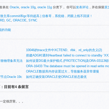
3日发表在
Oracle
,
oracle 10g
,
oracle 11g
分类下， 你可以
发表评论
，并在保留
原
致主库commit和gc等待超高 | 信春哥，系统稳，闭眼上线不回滚！
ARD
,
GC
,
ORACOE
,
SYNC
未实现的功能
10046的trace文件中XCTEND、rlbk、rd_only的含义(2)
搭建ADG时遇到Heartbeat failed to connect to standby ‘XXX
AL导致物理备库无法
is 16058错误
如何设置DG最大保护模式.(PROTECTION)及ORA-03113
ORA-16433 The database must be opened in read writ
决
ORACLE数据库内存设置过大，导致服务器异常缓慢
2节点Oracle 19c
如何正确安装ORACLE使ORACLE状态最优
高：目前有4 条留言
O一定很厉害。。。