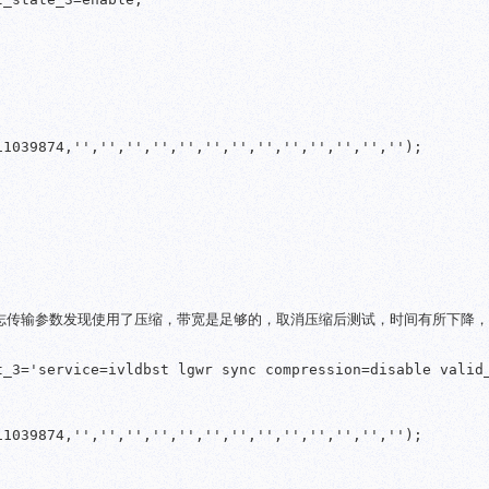
1039874,'','','','','','','','','','','','','');

日志传输参数发现使用了压缩，带宽是足够的，取消压缩后测试，时间有所下降
t_3='service=ivldbst lgwr sync compression=disable valid_
1039874,'','','','','','','','','','','','','');
