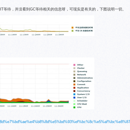
IT等待，并没看到GC等待相关的信息呀，可现实是有关的，下图说明一切。
%e9%85%8d%e7%bd%ae%e4%b8%8d%e5%bd%93%ef%bc%8c%e5%af%bc%e