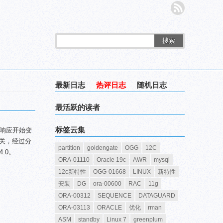
搜索
最新日志
热评日志
随机日志
最活跃的读者
标签云集
响应开始变
有关，经过分
partition
goldengate
OGG
12C
.0。
ORA-01110
Oracle 19c
AWR
mysql
12c新特性
OGG-01668
LINUX
新特性
安装
DG
ora-00600
RAC
11g
ORA-00312
SEQUENCE
DATAGUARD
ORA-03113
ORACLE
优化
rman
ASM
standby
Linux 7
greenplum