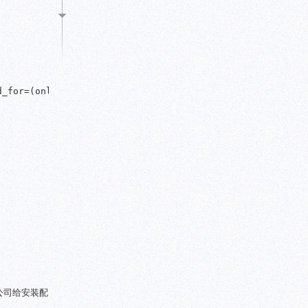
_for=(online_logfiles,primary_role) db_unique_name=ivldb
公司给安装配