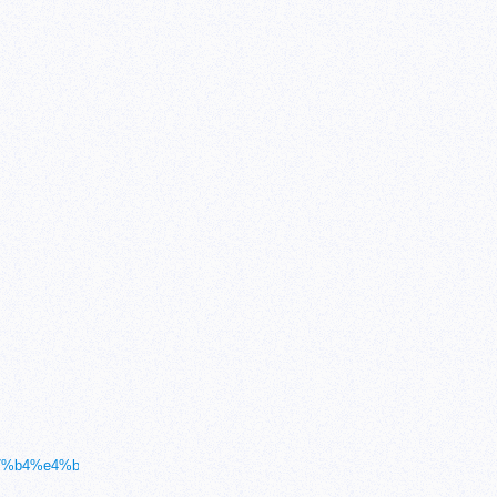
8%87%b4%e4%b8%bb%e5%ba%93commit%e5%92%8cgc%e7%ad%89%e5%