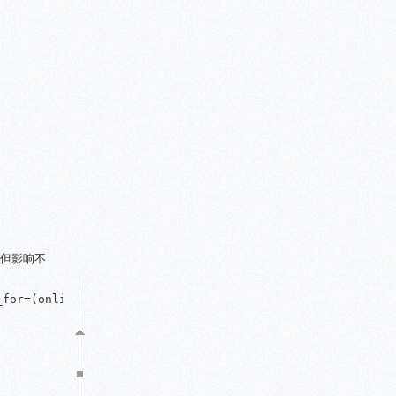
，但影响不
for=(online_logfiles,primary_role) db_unique_name=ivldbs