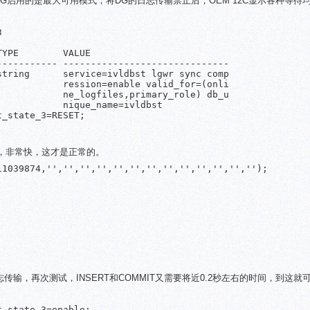
G启用的是最大可用模式，将DG的日志传输禁止后，OEM 12C显示各种等待


YPE        VALUE

---------- ------------------------------

tring      service=ivldbst lgwr sync comp

           ression=enable valid_for=(onli

           ne_logfiles,primary_role) db_u

           nique_name=ivldbst

_state_3=RESET;

间了，非常快，这才是正常的。
1039874,'','','','','','','','','','','','','');

传输，再次测试，INSERT和COMMIT又需要将近0.2秒左右的时间，到这就
_state_3=enable;
