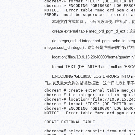
dbdream-> format 'TEXT' (DELIMITER as 
dbdream-> ENCODING 'GB18030' LOG ERROR
NOTICE:  Error table "med_ord_pgm_d_e
本地文件方式加载，file后面必须使用主机名
create external table med_ord_pg
(id integer,ord_id integer,brd_pgm_schd_id inte
integer,cust_id integer)：这部分是声明表的字段结
location(‘file://10.9.15.20:40000/ho
format ‘TEXT’ (DELIMITER as ‘,’ 
ENCODING ‘GB18030’ LOG ERRORS IN
日志表及最大允许的错误数据数，这个日志表如果不
dbdream=# create external table med_or
dbdream-# (id integer,ord_id integer,
dbdream-# location('file://10.9.15.24:
dbdream-# format 'TEXT' (DELIMITER as 
dbdream-# ENCODING 'GB18030' LOG ERROR
NOTICE:  Error table "med_ord_pgm_d_e
CREATE EXTERNAL TABLE

dbdream=# select count(*) from med_ord