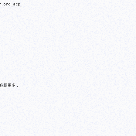
,ord_acp_dtm timestamp without time zone,ord_acp_crr int
测试数据更多，