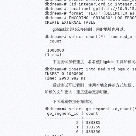
dbdream-# (id integer,ord_id integer,
dbdream-# location('gpfdist://10.9.15.
dbdream-# format 'TEXT' (DELIMITER as 
dbdream-# ENCODING 'GB18030' LOG ERROR
gpfdist就没那么多限制，用IP地址也可以。
dbdream=# select count(*) from med_ord
  count  

---------

 1000000

下面测试加载速度，看看使用gpfdist工具加
dbdream=# insert into med_ord_pgm_d se
INSERT 0 1000000

通过测试可以看到，使用本地文件的方式加载，需要404
加载的文件更大，速度还会更加明显。
下面看看数据分布情况。
dbdream=# select gp_segment_id,count(*
 gp_segment_id | count  

---------------+--------

             2 | 333385

             1 | 333259

             0 | 333356
