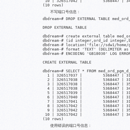
 10 | 326517042 |         5368447 | 3
不写端口号信息：
dbdream=# DROP EXTERNAL TABLE med_ord_
DROP EXTERNAL TABLE

dbdream=# create external table med_or
dbdream-# (id integer,ord_id integer,
dbdream-# location('file://sdw1/home/g
dbdream-# format 'TEXT' (DELIMITER as 
dbdream-# ENCODING 'GB18030' LOG ERROR
CREATE EXTERNAL TABLE

dbdream=# SELECT * FROM med_ord_pgm_d_
  1 | 326517037 |         5368447 | 3
  2 | 326517038 |         5368447 | 3
  3 | 326517038 |         5368447 | 3
  4 | 326517038 |         5368447 | 3
  5 | 326517039 |         5368447 | 3
  6 | 326517040 |         5368447 | 3
  7 | 326517041 |         5368447 | 3
  8 | 326517042 |         5368447 | 3
  9 | 326517042 |         5368447 | 3
 10 | 326517042 |         5368447 | 3
使用错误的端口号信息：