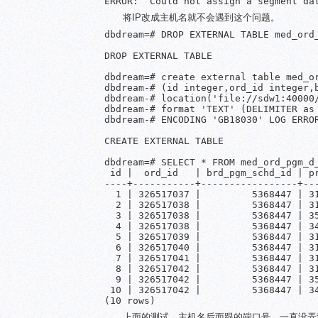
将IP改成主机名就不会遇到这个问题。
dbdream=# DROP EXTERNAL TABLE med_ord_
DROP EXTERNAL TABLE

dbdream=# create external table med_or
dbdream-# (id integer,ord_id integer,
dbdream-# location('file://sdw1:40000/
dbdream-# format 'TEXT' (DELIMITER as 
dbdream-# ENCODING 'GB18030' LOG ERROR
CREATE EXTERNAL TABLE

dbdream=# SELECT * FROM med_ord_pgm_d_
 id |  ord_id   | brd_pgm_schd_id | p
----+-----------+-----------------+--
  1 | 326517037 |         5368447 | 3
  2 | 326517038 |         5368447 | 3
  3 | 326517038 |         5368447 | 3
  4 | 326517038 |         5368447 | 3
  5 | 326517039 |         5368447 | 3
  6 | 326517040 |         5368447 | 3
  7 | 326517041 |         5368447 | 3
  8 | 326517042 |         5368447 | 3
  9 | 326517042 |         5368447 | 3
 10 | 326517042 |         5368447 | 3
上面的测试，主机名后面跟的端口号，一直没弄清楚