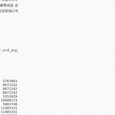
解释就是 这
有设置端口号
,ord_acp_dtm timestamp without time zone,ord_acp_crr int
 5763803

 8671242

 8671242

 8671242

 3351629

10999173

 5883748

11485331

11485331
