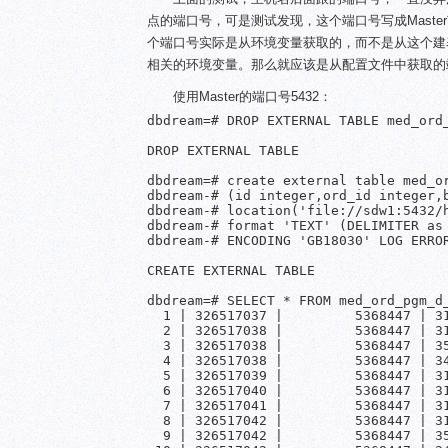
点的端口号，可是测试发现，这个端口号写成Mast
个端口号实际是从环境变量获取的，而不是从这个建表的
相关的环境变量。那么就应该是从配置文件中获取的
使用Master的端口号5432：
dbdream=# DROP EXTERNAL TABLE med_ord_
DROP EXTERNAL TABLE

dbdream=# create external table med_or
dbdream-# (id integer,ord_id integer,
dbdream-# location('file://sdw1:5432/h
dbdream-# format 'TEXT' (DELIMITER as 
dbdream-# ENCODING 'GB18030' LOG ERROR
CREATE EXTERNAL TABLE

dbdream=# SELECT * FROM med_ord_pgm_d_
  1 | 326517037 |         5368447 | 3
  2 | 326517038 |         5368447 | 3
  3 | 326517038 |         5368447 | 3
  4 | 326517038 |         5368447 | 3
  5 | 326517039 |         5368447 | 3
  6 | 326517040 |         5368447 | 3
  7 | 326517041 |         5368447 | 3
  8 | 326517042 |         5368447 | 3
  9 | 326517042 |         5368447 | 3