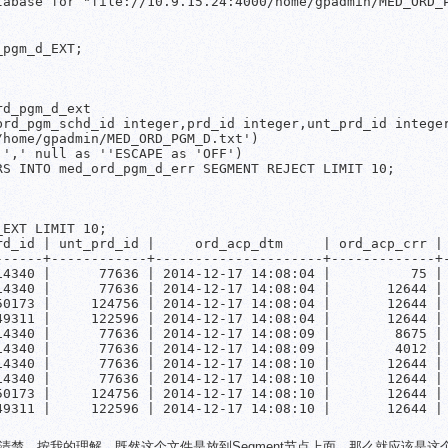
pgm_d_EXT;

d_pgm_d_ext

brd_pgm_schd_id integer,prd_id integer,unt_prd_id integer
home/gpadmin/MED_ORD_PGM_D.txt')

',' null as ''ESCAPE as 'OFF')

S INTO med_ord_pgm_d_err SEGMENT REJECT LIMIT 10;

EXT LIMIT 10;

rd_id | unt_prd_id |     ord_acp_dtm     | ord_acp_crr | 
------+------------+---------------------+-------------+-
14340 |      77636 | 2014-12-17 14:08:04 |          75 | 
14340 |      77636 | 2014-12-17 14:08:04 |       12644 | 
50173 |     124756 | 2014-12-17 14:08:04 |       12644 | 
49311 |     122596 | 2014-12-17 14:08:04 |       12644 | 
14340 |      77636 | 2014-12-17 14:08:09 |        8675 | 
14340 |      77636 | 2014-12-17 14:08:09 |        4012 | 
14340 |      77636 | 2014-12-17 14:08:10 |       12644 | 
14340 |      77636 | 2014-12-17 14:08:10 |       12644 | 
50173 |     124756 | 2014-12-17 14:08:10 |       12644 | 
49311 |     122596 | 2014-12-17 14:08:10 |       12644 | 
，按我的理解，既然这个文件是放到Segment节点上面，那么就应该是这个Se