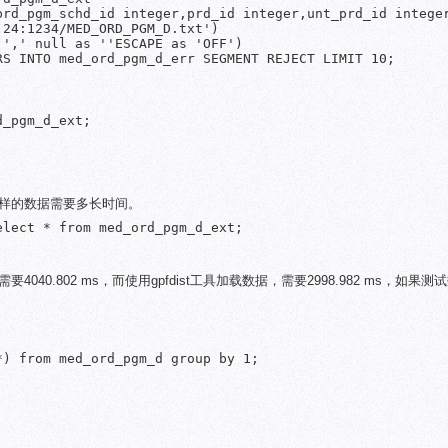
brd_pgm_schd_id integer,prd_id integer,unt_prd_id integer
24:1234/MED_ORD_PGM_D.txt')

',' null as ''ESCAPE as 'OFF')

S INTO med_ord_pgm_d_err SEGMENT REJECT LIMIT 10;

_pgm_d_ext;

载同样的数据需要多长时间。
lect * from med_ord_pgm_d_ext;

0.802 ms，而使用gpfdist工具加载数据，需要2998.982 ms，如果
) from med_ord_pgm_d group by 1;
