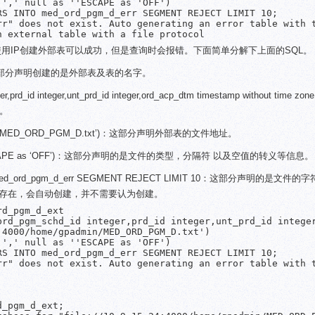
',' null as ''ESCAPE as 'OFF')

S INTO med_ord_pgm_d_err SEGMENT REJECT LIMIT 10;

rr" does not exist. Auto generating an error table with t
，使用IP创建外部表可以成功，但是查询时会报错。下面简单分解下上面的SQL。
m_d_ext：这部分声明创建的是外部表及表的名字。
ger,prd_id integer,unt_prd_id integer,ord_acp_dtm timestamp without time zon
构。
me/gpadmin/MED_ORD_PGM_D.txt’)：这部分声明外部表的文件地址。
null as ”ESCAPE as ‘OFF’)：这部分声明的是文件的类型，分隔符 以及空值的转义等信息。
TO med_ord_pgm_d_err SEGMENT REJECT LIMIT 10：这部分声明的是文
存在，会自动创建，并不需要认为创建。
d_pgm_d_ext

brd_pgm_schd_id integer,prd_id integer,unt_prd_id integer
4000/home/gpadmin/MED_ORD_PGM_D.txt')

',' null as ''ESCAPE as 'OFF')

S INTO med_ord_pgm_d_err SEGMENT REJECT LIMIT 10;

rr" does not exist. Auto generating an error table with t
_pgm_d_ext;
