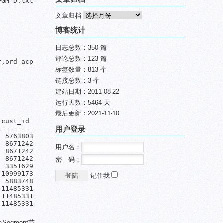
文章归档
博客统计
日志总数：350 篇
评论总数：123 篇
,ord_acp_dtm timestamp without time zone,ord_acp_crr int
标签数量：813 个
链接总数：3 个
建站日期：2011-08-22
运行天数：5464 天
最后更新：2021-11-10
cust_id  

---------

用户登录
 5763803

 8671242

用户名：
 8671242

 8671242

密 码：
 3351629

10999173

记住我
 5883748

11485331

11485331

11485331

gment节