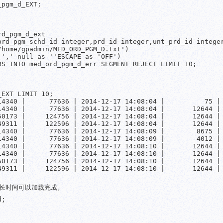
pgm_d_EXT;

d_pgm_d_ext

brd_pgm_schd_id integer,prd_id integer,unt_prd_id integer
home/gpadmin/MED_ORD_PGM_D.txt')

',' null as ''ESCAPE as 'OFF')

S INTO med_ord_pgm_d_err SEGMENT REJECT LIMIT 10;

EXT LIMIT 10;

14340 |      77636 | 2014-12-17 14:08:04 |          75 | 
14340 |      77636 | 2014-12-17 14:08:04 |       12644 | 
50173 |     124756 | 2014-12-17 14:08:04 |       12644 | 
49311 |     122596 | 2014-12-17 14:08:04 |       12644 | 
14340 |      77636 | 2014-12-17 14:08:09 |        8675 | 
14340 |      77636 | 2014-12-17 14:08:09 |        4012 | 
14340 |      77636 | 2014-12-17 14:08:10 |       12644 | 
14340 |      77636 | 2014-12-17 14:08:10 |       12644 | 
50173 |     124756 | 2014-12-17 14:08:10 |       12644 | 
49311 |     122596 | 2014-12-17 14:08:10 |       12644 | 
长时间可以加载完成。
;
