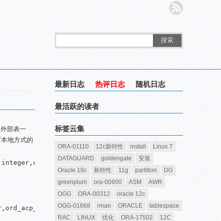
搜索
最新日志
热评日志
随机日志
最活跃的读者
标签云集
的外部表一
下本地方式的
ORA-01110
12c新特性
install
Linux 7
DATAGUARD
goldengate
安装
integer,unt_prd_id integer,ord_acp_dtm timestamp without
Oracle 19c
新特性
11g
partition
DG
greenplum
ora-00600
ASM
AWR
OGG
ORA-00312
oracle 12c
OGG-01668
rman
ORACLE
tablespace
,ord_acp_dtm timestamp without time zone,ord_acp_crr int
RAC
LINUX
优化
ORA-17502
12C