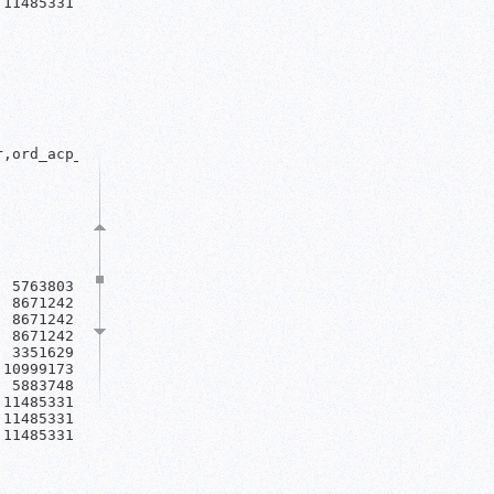
11485331

,ord_acp_dtm timestamp without time zone,ord_acp_crr int
 5763803

 8671242

 8671242

 8671242

 3351629

10999173

 5883748

11485331

11485331

11485331
