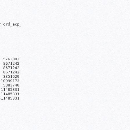
,ord_acp_dtm timestamp without time zone,ord_acp_crr int
 5763803

 8671242

 8671242

 8671242

 3351629

10999173

 5883748

11485331

11485331

11485331
