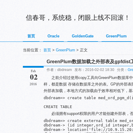
信春哥，系统稳，闭眼上线不回滚！
首页
Oracle
GoldenGate
GreenPlum
当前位置：
首页
>
GreenPlum
> 正文
GreenPlum数据加载之外部表及gpfdist
作者：dbdream 发布：2016-02-02 18:30 分类：
Gr
Feb
02
之前介绍过使用copy工具向GreenPlum数
样，都是数据 存储在数据库之外的表。GP的外部表除
2016
外部表加载，本地方式的加载由于效率相对低下，基本
dbdream=> create table med_ord_pgm_d(
必须拥有support权限的用户才能创建外部表
dbdream=> create external table med_or
dbdream-> (id integer,ord_id integer,
dbdream-> location('file://10.9.15.20: