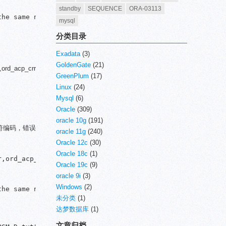
standby
SEQUENCE
ORA-03113
he same name

mysql
分类目录
Exadata
(3)
GoldenGate
(21)
e,ord_acp_crr
GreenPlum
(17)
Linux
(24)
Mysql
(6)
Oracle
(309)
oracle 10g
(191)
件的字符编码，错误
oracle 11g
(240)
Oracle 12c
(30)
Oracle 18c
(1)
,ord_acp_dtm timestamp without time zone,ord_acp_crr int
Oracle 19c
(9)
oracle 9i
(3)
Windows
(2)
he same name

未分类
(1)
达梦数据库
(1)
文章归档