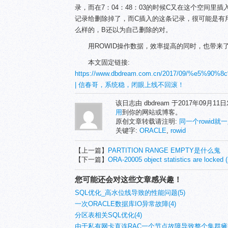
录，而在7：04：48：03的时候C又在这个空间里插
记录给删除掉了，而C插入的这条记录，很可能是有
么样的，B还以为自己删除的对。
用ROWID操作数据，效率提高的同时，也带来
本文固定链接:
https://www.dbdream.com.cn/2017/09/%e
| 信春哥，系统稳，闭眼上线不回滚！
该日志由 dbdream 于2017年09月1
用
到你的网站或博客。
原创文章转载请注明:
同一个rowid
关键字:
ORACLE
,
rowid
【上一篇】
PARTITION RANGE EMPTY是什么鬼
【下一篇】
ORA-20005 object statistics are locked (
您可能还会对这些文章感兴趣！
SQL优化_高水位线导致的性能问题(5)
一次ORACLE数据库IO异常故障(4)
分区表相关SQL优化(4)
由于私有网卡直连RAC一个节点故障导致整个集群瘫痪