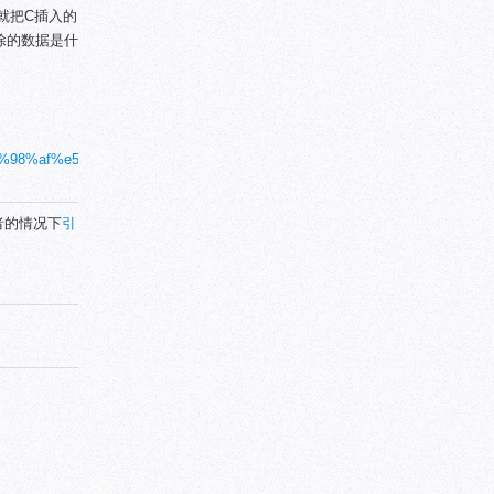
果就把C插入的
除的数据是什
a%e6%98%af%e5%90%8c%e4%b8%80%e6%9d%a1%e8%ae%b0%e5%bd%95%
者的情况下
引