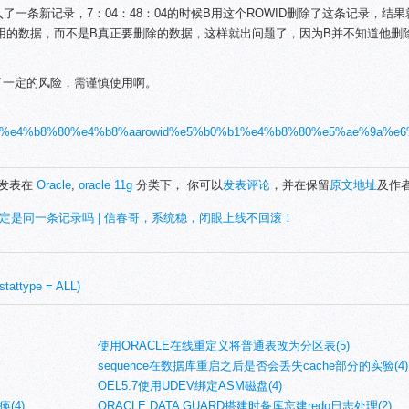
入了一条新记录，7：04：48：04的时候B用这个ROWID删除了这条记录，结
用的数据，而不是B真正要删除的数据，这样就出问题了，因为B并不知道他删
了一定的风险，需谨慎使用啊。
5%90%8c%e4%b8%80%e4%b8%aarowid%e5%b0%b1%e4%b8%80%e5%ae%9
1日发表在
Oracle
,
oracle 11g
分类下， 你可以
发表评论
，并在保留
原文地址
及作
就一定是同一条记录吗 | 信春哥，系统稳，闭眼上线不回滚！
stattype = ALL)
使用ORACLE在线重定义将普通表改为分区表(5)
sequence在数据库重启之后是否会丢失cache部分的实验(4)
OEL5.7使用UDEV绑定ASM磁盘(4)
(4)
ORACLE DATA GUARD搭建时备库忘建redo日志处理(2)