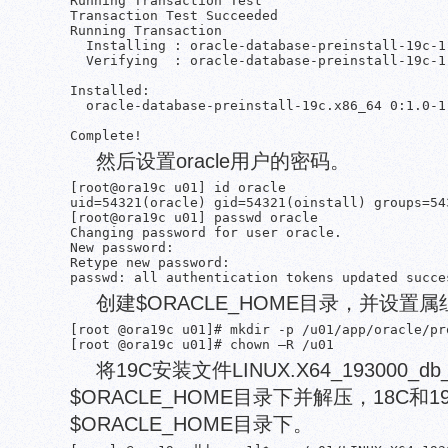
Running Transaction Test

Transaction Test Succeeded

Running Transaction

  Installing : oracle-database-preinstall-19c-1
  Verifying  : oracle-database-preinstall-19c-1
Installed:

  oracle-database-preinstall-19c.x86_64 0:1.0-1.
然后设置oracle用户的密码。
[root@ora19c u01] id oracle

uid=54321(oracle) gid=54321(oinstall) groups=54
[root@ora19c u01] passwd oracle

Changing password for user oracle.

New password: 

Retype new password: 

创建$ORACLE_HOME目录，并设置
[root @ora19c u01]# mkdir -p /u01/app/oracle/pr
将19C安装文件LINUX.X64_193000_db
$ORACLE_HOME目录下并解压，18C
$ORACLE_HOME目录下。