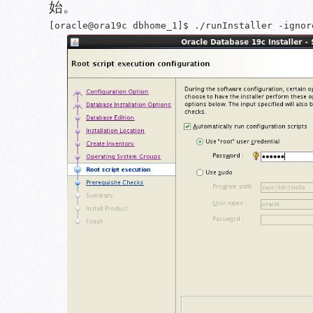
始。
[oracle@ora19c dbhome_1]$ ./runInstaller -ignor