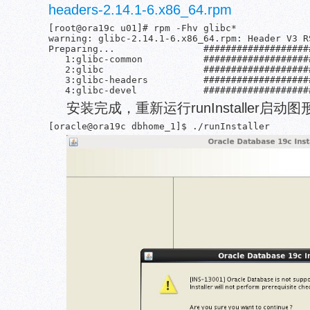
headers-2.14.1-6.x86_64.rpm
[root@ora19c u01]# rpm -Fhv glibc*

warning: glibc-2.14.1-6.x86_64.rpm: Header V3 R
Preparing...                ###################
   1:glibc-common           ###################
   2:glibc                  ###################
   3:glibc-headers          ###################
安装完成，重新运行runInstaller启动