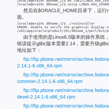
[oracle@ora19c dbhome_1]$ mv /u01/LINUX.X64_193
然后在$ORACLE_HOME目录下，运行run
面。
[oracle@ora19c dbhome_1]$ ./runInstaller 

ERROR: Unable to verify the graphical display s
由于使用的是Linux6.5版本的操作系统，g
错误提示glibc版本需要2.14，需要升级glib
地址如下：
ftp://ftp.pbone.net/mirror/archive.fedor
2.14.1-6.x86_64.rpm
ftp://ftp.pbone.net/mirror/archive.fedor
common-2.14.1-6.x86_64.rpm
ftp://ftp.pbone.net/mirror/archive.fedor
devel-2.14.1-6.x86_64.rpm
ftp://ftp.pbone.net/mirror/archive.fedor