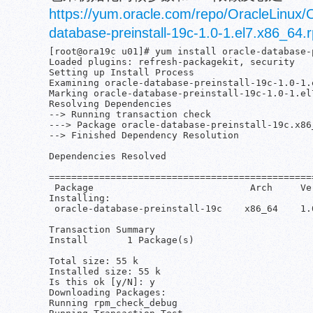
https://yum.oracle.com/repo/OracleLinux/
database-preinstall-19c-1.0-1.el7.x86_64.
[root@ora19c u01]# yum install oracle-database-
Loaded plugins: refresh-packagekit, security

Setting up Install Process

Examining oracle-database-preinstall-19c-1.0-1.
Marking oracle-database-preinstall-19c-1.0-1.el
Resolving Dependencies

--> Running transaction check

---> Package oracle-database-preinstall-19c.x86
--> Finished Dependency Resolution

Dependencies Resolved

===============================================
 Package                            Arch     Ve
Installing:

 oracle-database-preinstall-19c    x86_64    1.
Transaction Summary

Install       1 Package(s)

Total size: 55 k

Installed size: 55 k

Is this ok [y/N]: y

Downloading Packages:

Running rpm_check_debug
