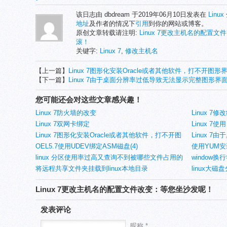
该日志由 dbdream 于2019年06月10日发表在
Linux
地址
及作者的情况下
引用
到你的网站或博客。
原创文章转载请注明:
Linux 7更改主机名的配置
滚！
关键字:
Linux 7
,
修改主机名
【上一篇】
Linux 7图形化安装Oracle或者其他软件，打不开图
【下一篇】
Linux 7由于桌面分辨率过低导致无法显示完整图形界
您可能还会对这些文章感兴趣！
Linux 7防火墙的改变
Linux 
Linux 7双网卡绑定
Linux 7使
Linux 7图形化安装Oracle或者其他软件，打不开图
Linux 
形界面的问题
OEL5.7使用UDEV绑定ASM磁盘(4)
界面的问题
使用YUM安
linux 分区使用率过高又查询不到被哪些文件占用的
window换
问题
将远程共享文件夹挂载到linux本地目录
linux大磁盘
Linux 7更改主机名的配置文件改变：等您坐沙发呢！
发表评论
昵称 *