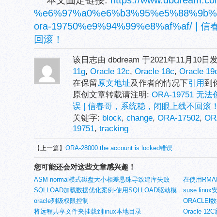
本文固定链接:
https://www.dbdream.co
%e6%97%a0%e6%b3%95%e5%88%9b%
ora-19750%e9%94%99%e8%af%af
回滚！
该日志由 dbdream 于2021年11月10
11g
,
Oracle 12c
,
Oracle 18c
,
Oracle 19
在保留
原文地址
及作者的情况下
引用
到
原创文章转载请注明:
ORA-19751 无
误 | 信春哥，系统稳，闭眼上线不回滚
关键字:
block
,
change
,
ORA-17502
,
OR
19751
,
tracking
【上一篇】
ORA-28000 the account is locked错误
您可能还会对这些文章感兴趣！
ASM normal模式磁盘大小相差悬殊导致建库失败
在使用RM
SQLLOAD加载数据优化案例-使用SQLLOAD驱动模
遇到ORA-1
suse linu
式的外部表
oracle列级权限控制
‘AttachHom
ORACLEl
将远程共享文件夹挂载到linux本地目录
Oracle 